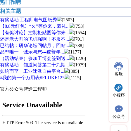
热门招聘
相关主题
有奖活动|工程师电气图纸秀
[2503]
【8.8元红包】“久”等你来，豪礼...
[753]
【有奖讨论】控制柜贴图等你来...
[1554]
还是老大哥的飞机强啊！不服不...
[701]
已结帖：研华论坛回帖月，回帖...
[788]
品型唯一，诚示与您---速普年...
[1177]
（活动结束）参加工博会签到送...
[1226]
有奖活动：知道问答第二十九期...
[1979]
如约而至丨工业速派自由平台...
[885]
客服
#我的第一个万用表#FLUKE125
[1115]
官方公众号
智造工程师
小程序
公众号