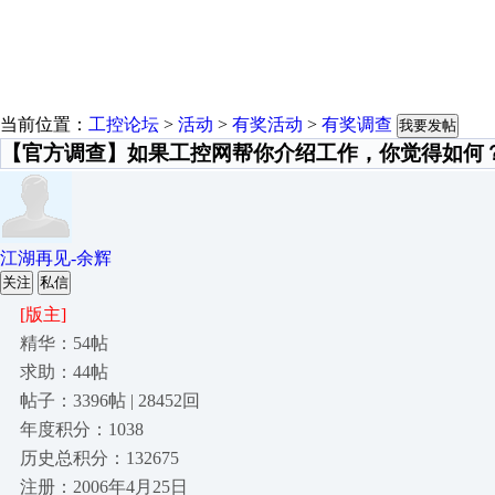
当前位置：
工控论坛
>
活动
>
有奖活动
>
有奖调查
我要发帖
【官方调查】如果工控网帮你介绍工作，你觉得如何
江湖再见-余辉
关注
私信
[版主]
精华：54帖
求助：44帖
帖子：3396帖 | 28452回
年度积分：1038
历史总积分：132675
注册：2006年4月25日