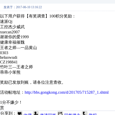
发表于：2017-06-10 13:16:22
以下用户获得【有奖调查】100积分奖励：
速派Qj
工控杰少威武
xuecan2007
谢谢你的爱1999
健康幸福催魏
王者之师—一品黄山
0303
heluowudi
CZ198841
竹叶三—王者之师
乖乖小笨熊
奖励已发放到账，请各位注意查收。
活动帖地址：
http://bbs.gongkong.com/d/201705/715287_1.shtml
1分不嫌少！
赏
分享到：