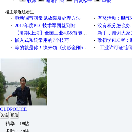
收藏
邀请回答
回复楼主
举报
楼主最近还看过
电动调节阀常见故障及处理方法
有奖活动：晒“IN
·
·
2017年度PLC技术军团签到帖
没有积分怎么办
·
·
【暑期-上海】全国工业4.0&智能制造高级培训班通知！
新手，谢谢大家
·
·
嵌入式系统常用的7个技巧
致初学PLC者：新人学
·
·
等的就是你！快来领《变形金刚5》观影券
“工业许可证”新调整：水文仪器
·
·
OLDPOLICE
关注
私信
精华：18帖
求助：22帖