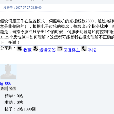
发表于：2007-07-27 08:39:00
假设伺服工作在位置模式，伺服电机的光栅线数2500，通过4倍频得
意是非整除的），根据电子齿轮的概念，每给出8个指令脉冲，
题是，当指令脉冲只给出1个的时候，伺服驱动器是如何控制到位的，
3.125个反馈脉冲如何理解？这些都可能是我在概念理解不正
下，多谢！
分享到：
收藏
邀请回答
回复楼主
举报
lg_006
关注
私信
精华：0帖
求助：0帖
帖子：2帖 | 390回