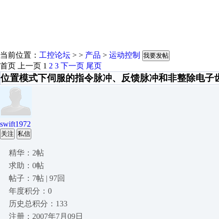
当前位置：
工控论坛
> >
产品
>
运动控制
我要发帖
首页
上一页
1
2
3
下一页
尾页
位置模式下伺服的指令脉冲、反馈脉冲和非整除电子
swift1972
关注
私信
精华：2帖
求助：0帖
帖子：7帖 | 97回
年度积分：0
历史总积分：133
注册：2007年7月09日