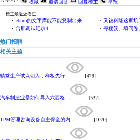
收藏
邀请回答
回复楼主
举报
楼主最近还看过
ebpro的文字库能不能复制出来
又被科隆这家坑
·
·
合肥调试记录4
寻秘笈、填问卷
·
·
热门招聘
相关主题
精益生产试点切入，样板先行
[478]
汽车制造业是如何导入六西格...
[532]
TPM管理咨询设备自主保全的内...
[1070]