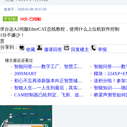
发表于：2020-01-06 19:15:50
求助帖
50分-已结帖
求台达A2伺服EtherCAT总线教程，使用什么上位机软件控制
1分不嫌少！
赏
分享到：
收藏
邀请回答
回复楼主
举报
楼主最近还看过
智能问答——数字工厂、智慧工厂和智能制造三者的区别是什么？
智能问答——数字化工厂与传
·
·
200SMART
模块：224XP+EM223+EM231+EM2
·
·
初心不忘再添新版本向正智慧城市云展厅3.0版亮相
送积分啦！参加7月6日
·
·
智能人生—一人生到最后，其实拼的都是人品
智能知识——德国工业崛起过
·
·
CAM控制器凸轮邦定、飞剪、追剪等C功能块
桥梁声测管如何固定
·
·