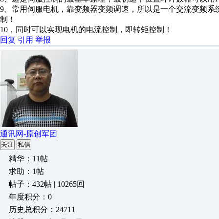
9、常用伺服电机，靠变频器变频调速，所以是一个交流变频系
制！
10，同时可以实现电机的电流控制，即转矩控制！
回复
引用
举报
通讯网-原创军团
关注
私信
精华：11帖
求助：1帖
帖子：432帖 | 10265回
年度积分：0
历史总积分：24711