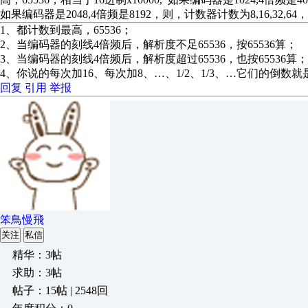
如果编码器是2048,4倍频是8192，则，计数器计数为8,16,32,6
1、都计数到最高，65536；
2、当编码器的刻线4倍频后，解析度不足65536，按65536算；
3、当编码器的刻线4倍频后，解析度超过65536，也按65536算；
4、你说的每次加16、每次加8、…、1/2、1/3、…它们的倒数
回复
引用
举报
笨鳥慢飛
关注
私信
精华：3帖
求助：3帖
帖子：15帖 | 2548回