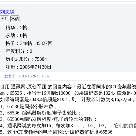
刘志斌
关注
私信
精华：5帖
求助：0帖
帖子：348帖 | 35827回
年度积分：0
历史总积分：75384
注册：2006年7月30日
发表于：2012-11-26 13:11:32
引用 通讯网-原创军团 的回复内容：最近在看阿水的CT变频
高，65536，相当于16进制x10000, 如果编码器是1024,4倍频
如果编码器是2048,4倍频是8192，则，计数器计数为8,16,32,6
1、65536是周指令脉冲数；
2、65536=编码器解析度/电子齿轮比；
3、65536=编码器解析度×电子齿轮比的倒数；
4、通讯网说的每次加16、每次加8、…、1/2、1/3、…它们的
5、这个CT变频器的电子齿轮比=编码器解析度/65536