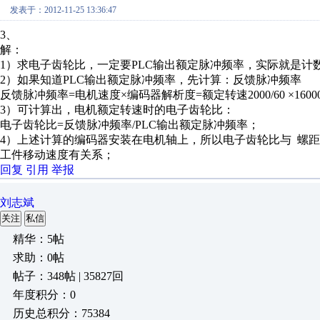
发表于：2012-11-25 13:36:47
3、
解：
1）求电子齿轮比，一定要PLC输出额定脉冲频率，实际就是计
2）如果知道PLC输出额定脉冲频率，先计算：反馈脉冲频率
反馈脉冲频率=电机速度×编码器解析度=额定转速2000/60 ×16000
3）可计算出，电机额定转速时的电子齿轮比：
电子齿轮比=反馈脉冲频率/PLC输出额定脉冲频率；
4）上述计算的编码器安装在电机轴上，所以电子齿轮比与 螺距5
工件移动速度有关系；
回复
引用
举报
刘志斌
关注
私信
精华：5帖
求助：0帖
帖子：348帖 | 35827回
年度积分：0
历史总积分：75384