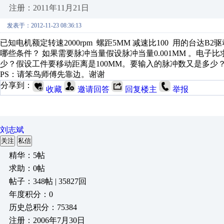
注册：2011年11月21日
发表于：2012-11-23 08:36:13
已知电机额定转速2000rpm 螺距5MM 减速比100 用的台达B2
哪些条件？ 如果需要脉冲当量假设脉冲当量0.001MM 。电子比
少？假设工件要移动距离是100MM。要输入的脉冲数又是多少
PS：请笨鸟师傅先靠边。谢谢
分享到：
收藏
邀请回答
回复楼主
举报
刘志斌
关注
私信
精华：5帖
求助：0帖
帖子：348帖 | 35827回
年度积分：0
历史总积分：75384
注册：2006年7月30日