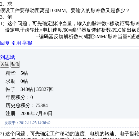
2、求
假设工件要移动距离是100MM。要输入的脉冲数又是多少？
3、解
1）这个问题，可先确定脉冲当量，输入的脉冲数=移动距离/脉
设定电子齿轮比=电机速度/60×编码器反馈解析数/PLC输出额
=编码器反馈解析数÷( 螺距5MM/ 脉冲当量÷减速比1
回复
引用
举报
刘志斌
关注
私信
精华：5帖
求助：0帖
帖子：348帖 | 35827回
年度积分：0
历史总积分：75384
注册：2006年7月30日
发表于：2012-11-25 14:36:42
2) 这个问题，可先确定工件移动的速度、电机的转速、电子齿