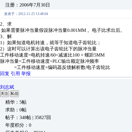
注册：2006年7月30日
发表于：2012-11-25 13:48:04
2、求
如果需要脉冲当量假设脉冲当量0.001MM 。电子比求出后。
3、解
1）如果知道电机转速，就等于知道电子齿轮比；
2）这时可以计算出该电子齿轮比下的脉冲当量
工件移动速度=电机转速/60÷减速比100 × 螺距5MM
脉冲当量=工件移动速度÷PLC输出额定脉冲频率
=工件移动速度÷编码器反馈解析数/电子齿轮比
回复
引用
举报
刘志斌
关注
私信
精华：5帖
求助：0帖
帖子：348帖 | 35827回
年度积分：0