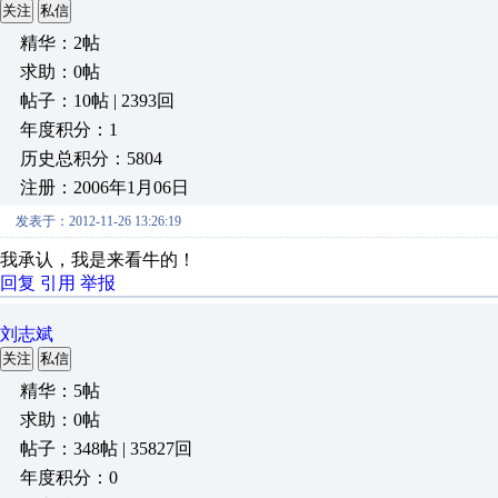
关注
私信
精华：2帖
求助：0帖
帖子：10帖 | 2393回
年度积分：1
历史总积分：5804
注册：2006年1月06日
发表于：2012-11-26 13:26:19
我承认，我是来看牛的！
回复
引用
举报
刘志斌
关注
私信
精华：5帖
求助：0帖
帖子：348帖 | 35827回
年度积分：0