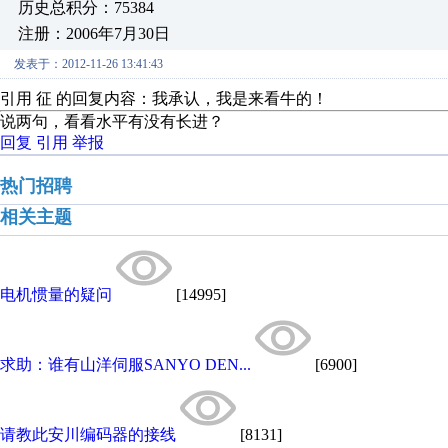
历史总积分：75384
注册：2006年7月30日
发表于：2012-11-26 13:41:43
引用 征 的回复内容：我承认，我是来看牛的！
说两句，看看水平有没有长进？
回复
引用
举报
热门招聘
相关主题
电机惯量的疑问
[14995]
求助：谁有山洋伺服SANYO DEN...
[6900]
请教此安川编码器的接线
[8131]