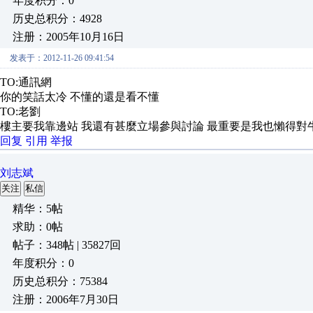
年度积分：0
历史总积分：4928
注册：2005年10月16日
发表于：2012-11-26 09:41:54
TO:通訊網
你的笑話太冷 不懂的還是看不懂
TO:老劉
樓主要我靠邊站 我還有甚麼立場參與討論 最重要是我也懶得對
回复
引用
举报
刘志斌
关注
私信
精华：5帖
求助：0帖
帖子：348帖 | 35827回
年度积分：0
历史总积分：75384
注册：2006年7月30日