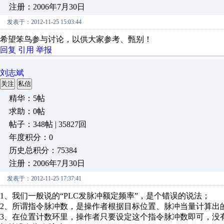
注册：2006年7月30日
发表于：2012-11-25 15:03:44
希望笨鸟参与讨论，以供大家参考、甄别！
回复
引用
举报
刘志斌
关注
私信
精华：5帖
求助：0帖
帖子：348帖 | 35827回
年度积分：0
历史总积分：75384
注册：2006年7月30日
发表于：2012-11-25 17:37:41
1、我们一般说的“PLC发脉冲额定频率”，是个错误的说法；
2、所谓指令脉冲数，是操作者根据目标位置、脉冲当量计算出
3、在位置计数环里，操作者只要设定这个指令脉冲数即可，没