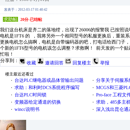
发表于：2012-03-17 01:40:42
求助帖
20分-已结帖
我们这台机床是齐二的落地镗，出现了26006的报警我 已按照
电机是1FT6 的 ，我将另外一个相同型号的私服更换后，重
更换电机怎么搞啊，电机是自带编码器的吧，打电话给西门子
个新的1FT6型号的电机该怎么调整？求救啊！ 前天发的一个
忙啦！
分享到：
收藏
邀请回答
回复楼主
举报
楼主最近还看过
台达PLC继电器或晶体管输出问题
分享关于伺服系统电子
·
·
求助：和利时DCS系统程序编写
MCGS和三菱PL
·
·
台达PLC时间锁
Pro-face 工程
·
·
变频器给定通道的切换
求助，485多主
·
·
wincc说明书
深入浅出昆仑通态（
·
·