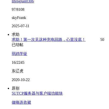
lifengjian0306
97/8108
skyFrank
2025-07-11
求助
求助！第一次见这种充电回路，心里没底！
50
已结帖
弱鸡学徒
16/2245
东辽虎
2020-10-22
原创
5UTCP服务器与客户端功能块
做咯连衣裙