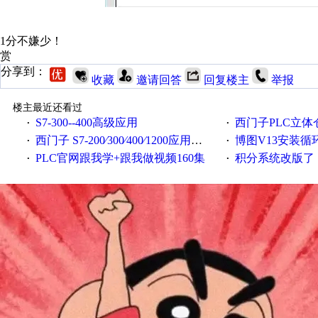
1分不嫌少！
赏
分享到：
收藏
邀请回答
回复楼主
举报
楼主最近还看过
S7-300--400高级应用
西门子PLC立体
·
·
西门子 S7-200∕300∕400∕1200应用案例讲解
博图V13安装循环重启
·
·
PLC官网跟我学+跟我做视频160集
积分系统改版了，重说工
·
·