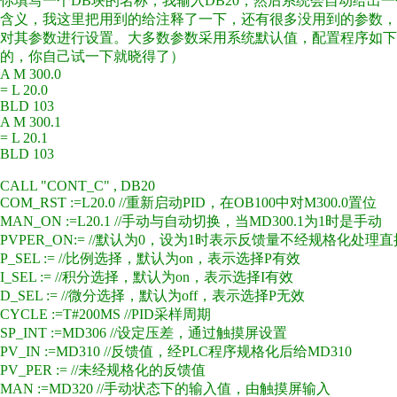
你填写一个DB块的名称，我输入DB20，然后系统会自动给出
含义，我这里把用到的给注释了一下，还有很多没用到的参数，
对其参数进行设置。大多数参数采用系统默认值，配置程序如下
的，你自己试一下就晓得了）
A M 300.0
= L 20.0
BLD 103
A M 300.1
= L 20.1
BLD 103
CALL "CONT_C" , DB20
COM_RST :=L20.0 //重新启动PID，在OB100中对M300.0置位
MAN_ON :=L20.1 //手动与自动切换，当MD300.1为1时是手动
PVPER_ON:= //默认为0，设为1时表示反馈量不经规格化处理
P_SEL := //比例选择，默认为on，表示选择P有效
I_SEL := //积分选择，默认为on，表示选择I有效
D_SEL := //微分选择，默认为off，表示选择P无效
CYCLE :=T#200MS //PID采样周期
SP_INT :=MD306 //设定压差，通过触摸屏设置
PV_IN :=MD310 //反馈值，经PLC程序规格化后给MD310
PV_PER := //未经规格化的反馈值
MAN :=MD320 //手动状态下的输入值，由触摸屏输入