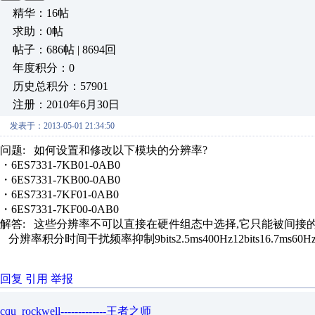
精华：16帖
求助：0帖
帖子：686帖 | 8694回
年度积分：0
历史总积分：57901
注册：2010年6月30日
发表于：2013-05-01 21:34:50
问题: 如何设置和修改以下模块的分辨率?
・6ES7331-7KB01-0AB0
・6ES7331-7KB00-0AB0
・6ES7331-7KF01-0AB0
・6ES7331-7KF00-0AB0
解答: 这些分辨率不可以直接在硬件组态中选择,它只能被间
分辨率积分时间干扰频率抑制9bits2.5ms400Hz12bits16.7ms60Hz1
回复
引用
举报
cqu_rockwell-------------王者之师