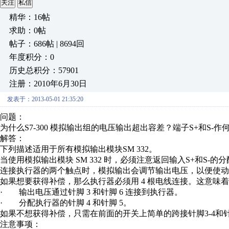
关注
私信
精华：16帖
求助：0帖
帖子：686帖 | 8694回
年度积分：0
历史总积分：57901
注册：2010年6月30日
发表于：2013-05-01 21:35:20
问题：
为什么S7-300 模拟输出组的电压输出超出容差？端子S+和S-作
解答：
下列描述适用于所有模拟输出模块SM 332。
当使用模拟输出模块 SM 332 时，必须注意返回输入S+和S-
连接执行器的两个触点时，模拟输出会调节输出电压，以便使动
如果想要获得补偿，那么执行器必须用 4 根电线连接。这意味
· 输出电压通过针脚 3 和针脚 6 连接到执行器。
· 分配执行器的针脚 4 和针脚 5。
如果不想获得补偿，只需在前面的开关上简单的跨接针脚3-4和针
注意事项：