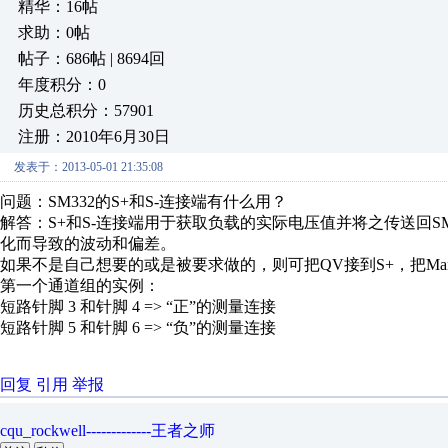
精华：16帖
求助：0帖
帖子：686帖 | 8694回
年度积分：0
历史总积分：57901
注册：2010年6月30日
发表于：2013-05-01 21:35:08
问题：SM332的S+和S-连接端有什么用？
解答：S+和S-连接端用于获取负载的实际电压值并将之传送回S
化而导致的波动和偏差。
如果不是自己想要的或是被要求做的，则可把QV接到S+，把Man
第一个通道组的实例：
短路针脚 3 和针脚 4 => “正”的测量连接
短路针脚 5 和针脚 6 => “负”的测量连接
回复
引用
举报
cqu_rockwell-------------王者之师