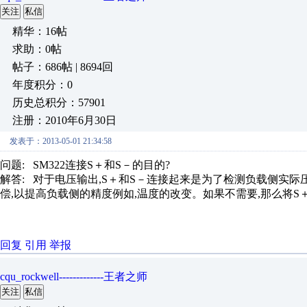
关注
私信
精华：16帖
求助：0帖
帖子：686帖 | 8694回
年度积分：0
历史总积分：57901
注册：2010年6月30日
发表于：2013-05-01 21:34:58
问题: SM322连接S＋和S－的目的?
解答: 对于电压输出,S＋和S－连接起来是为了检测负载侧实际压
偿,以提高负载侧的精度例如,温度的改变。如果不需要,那么将S
回复
引用
举报
cqu_rockwell-------------王者之师
关注
私信