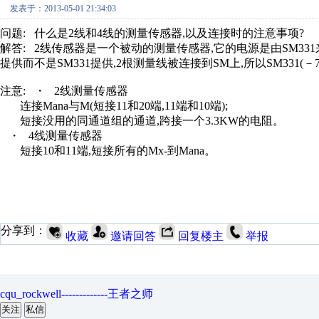
发表于：2013-05-01 21:34:03
问题: 什么是2线和4线的测量传感器,以及连接时的注意事项
解答: 2线传感器是一个被动的测量传感器,它的电源是由SM33
提供而不是SM331提供,2根测量线被连接到SM上,所以SM331
注意: ・ 2线测量传感器
连接Mana与M(短接11和20端,11端和10端);
短接没用的同通道组的通道,跨接一个3.3KW的电阻。
・ 4线测量传感器
短接10和11端,短接所有的Mx-到Mana。
分享到：
收藏
邀请回答
回复楼主
举报
cqu_rockwell-------------王者之师
关注
私信