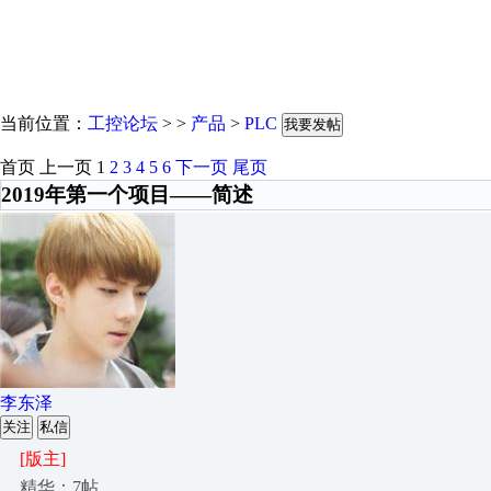
当前位置：
工控论坛
> >
产品
>
PLC
我要发帖
首页
上一页
1
2
3
4
5
6
下一页
尾页
2019年第一个项目——简述
李东泽
关注
私信
[版主]
精华：7帖