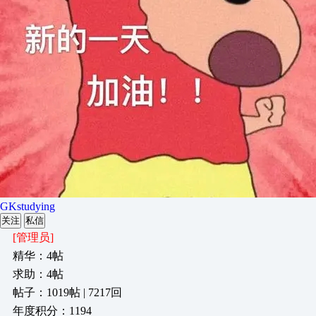
GKstudying
关注
私信
[管理员]
精华：4帖
求助：4帖
帖子：1019帖 | 7217回
年度积分：1194