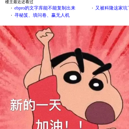
楼主最近还看过
ebpro的文字库能不能复制出来
又被科隆这家坑
·
·
寻秘笈、填问卷、赢无人机
·