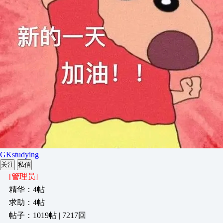
GKstudying
关注
私信
[管理员]
精华：4帖
求助：4帖
帖子：1019帖 | 7217回