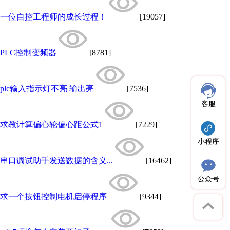
一位自控工程师的成长过程！
[19057]
PLC控制变频器
[8781]
plc输入指示灯不亮 输出亮
[7536]
客服
求教计算偏心轮偏心距公式1
[7229]
小程序
串口调试助手发送数据的含义...
[16462]
公众号
求一个按钮控制电机启停程序
[9344]