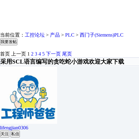
当前位置：
工控论坛
>
产品
>
PLC
>
西门子(Siemens)PLC
我要发帖
首页
上一页
1
2
3
4
5
下一页
尾页
采用SCL语言编写的贪吃蛇小游戏欢迎大家下载
lifengjian0306
关注
私信