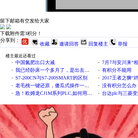
留下邮箱有空发给大家
下载附件需3积分！
分享到：
收藏
邀请回答
回复楼主
举报
楼主最近还看过
中国氮肥出口大减
7月7与安川来“
·
·
我已经卧床一个多月了，是出去安装机械手在高速遭遇车祸所致:大家工作都要特别注意啊
有积分不能用
·
·
S7-200CN与S7-200SMART的区别
2017王者之狮“鸡”情签到
·
·
老毛桃一键还原，傻瓜式操作一键轻松备份还原；程序为向导式安装，一键即可实现自动备份或还原系统。
没有积分怎么办
·
·
急！欧姆龙CJ1M系列PLC,如何用时间控制变频器。要求时间在组态王中可以自由输入！拜托各位大神了！
台达plc与三菱
·
·