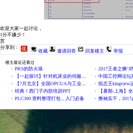
欢迎大家一起讨论，
1分不嫌少！
赏
分享到：
收藏
邀请回答
回复楼主
举报
楼主最近还看过
PKS的防火墙
2017王者之狮“鸡”情签到
·
·
【一起探讨】针对机床业的伺服系统发展，您的期望是什么？
中国工控网论坛版块
·
·
【7月北京】全国OPCUA与工业互联技术培训班通知！
组态王kingvi
·
·
经典！西门子内部培训PPT
【暑期-上海】全国工业4.
·
·
PLC300 资料整理打包，入门必备
撸袖实干，2017gongkong
·
·