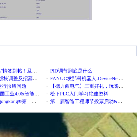
帖！及时更新在线研讨会预告
PID调节到底是什么
·
调整及招募版主公告
FANUC发那科机器人-DeviceNet通信使用手册(中文)
·
ew运行报错问题
【德力西电气】三重好礼，玩嗨夏日！
·
0&智能制造高级培训班通知！
松下PLC入门学习绝佳资料
·
®第二届智造工程师节正式起航！
第二届智造工程师节投票启动&周周有礼！
·