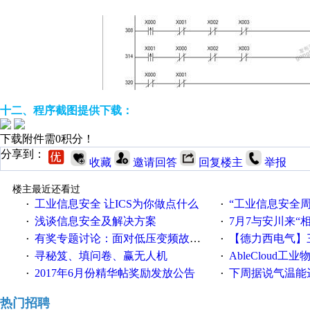
十二、程序截图提供下载：
下载附件需0积分！
分享到：
收藏
邀请回答
回复楼主
举报
楼主最近还看过
工业信息安全 让ICS为你做点什么
“工业信息安全周之我见”
·
·
浅谈信息安全及解决方案
7月7与安川来“
·
·
有奖专题讨论：面对低压变频故障，老手是这样解决的！
【德力西电气】三
·
·
寻秘笈、填问卷、赢无人机
AbleCloud工业物
·
·
2017年6月份精华帖奖励发放公告
下周据说气温能
·
·
热门招聘