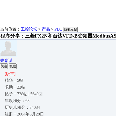
当前位置：
工控论坛
>
产品
>
PLC
我要发帖
程序分享：三菱FX2N和台达VFD-B变频器ModbusA
关育谋
关注
私信
[版主]
精华：5帖
求助：22帖
帖子：738帖 | 5640回
年度积分：68
历史总积分：84034
注册：2004年5月28日