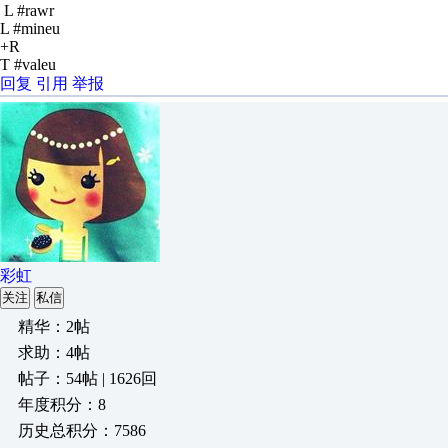
L #rawr
L #mineu
+R
T #valeu
回复
引用
举报
彩虹
关注
私信
精华：2帖
求助：4帖
帖子：54帖 | 1626回
年度积分：8
历史总积分：7586