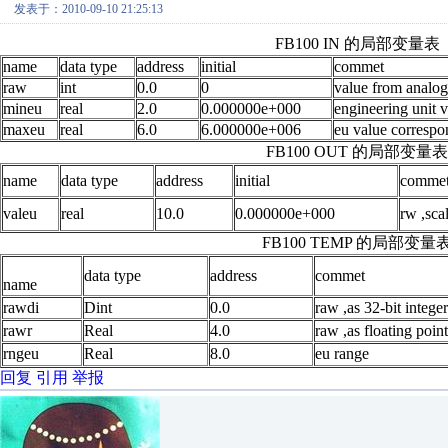
发表于：2010-09-10 21:25:13
FB100 IN 的局部变量表
name
data type
address
initial
commet
raw
int
0.0
0
value from analog
mineu
real
2.0
0.000000e+000
engineering unit 
maxeu
real
6.0
6.000000e+006
eu value corresp
FB100 OUT 的局部变量表
name
data type
address
initial
comme
valeu
real
10.0
0.000000e+000
rw ,sca
FB100 TEMP 的局部变量
data type
address
commet
name
rawdi
Dint
0.0
raw ,as 32-bit integer
rawr
Real
4.0
raw ,as floating poi
rngeu
Real
8.0
eu range
回复
引用
举报