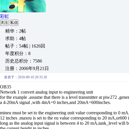
彩虹
关注
私信
精华：2帖
求助：4帖
帖子：54帖 | 1626回
年度积分：8
历史总积分：7586
注册：2006年9月21日
发表于：2010-09-10 20:35:28
OB35
Network 1 convert analog input to engineering unit
for the exanple .assume that there is a level transmitter at piw272 ,gene
a 4-20mA signal ,with 4mA=0 inches,and 20mA=600inches.
mineu must be set to the engineering unit value corresponding to 0 mA
12 inches .maxeu is set to the eu value corresponding to 20 mA,or600 
long as the analog input signal is between 4 to 20 mA,tank_level will be
the current height in inches.