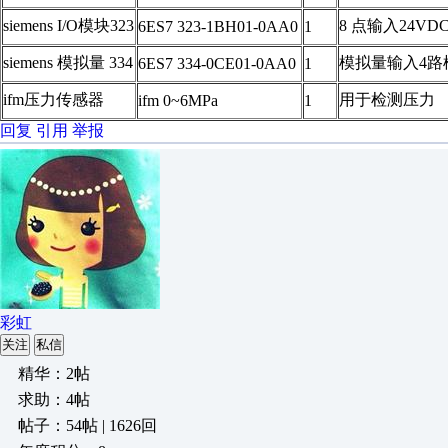
siemens I/O模块323
8 点输入24VD
6ES7 323-1BH01-0AA0
1
siemens 模拟量 334
模拟量输入4路
6ES7 334-0CE01-0AA0
1
ifm压力传感器
用于检测压力
ifm 0~6MPa
1
回复
引用
举报
彩虹
关注
私信
精华：2帖
求助：4帖
帖子：54帖 | 1626回