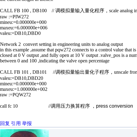
CALL FB 100 , DB100 // 调模拟量输入量化程序，scale analog input t
raw :=PIW272
mineu:=0.000000e+000
maxeu:=6.000000e+006
valeu:=DB10,DBD0
Network 2 convert setting in engineering units to analog output
in this example ,assume that pqw272 connects to a control value that is 
closed at 0 V output ,and fully open at 10 V output .valve_pos is a nu
between 0 and 100 ,indicating the valve open percentage
CALL FB 101 , DB101 //调模拟量输出量化子程序，unscale fromeu ran
valeu:=DB10,DBD20
mineu:=0.000000e+000
maxeu:=1.000000e+002
raw :=PQW272
call fc 10 //调用压力换算程序 ，
press
conversion
回复
引用
举报