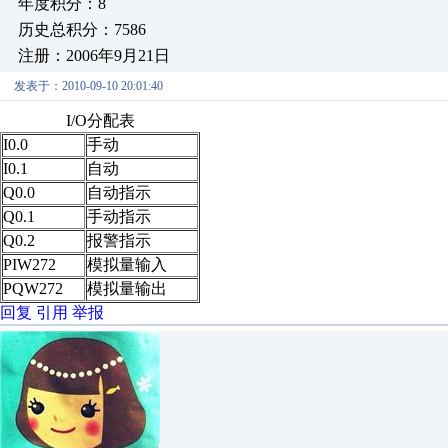
年度积分：8
历史总积分：7586
注册：2006年9月21日
发表于：2010-09-10 20:01:40
I/O分配表
I0.0
手动
I0.1
自动
Q0.0
自动指示
Q0.1
手动指示
Q0.2
报警指示
PIW272
模拟量输入
PQW272
模拟量输出
回复
引用
举报