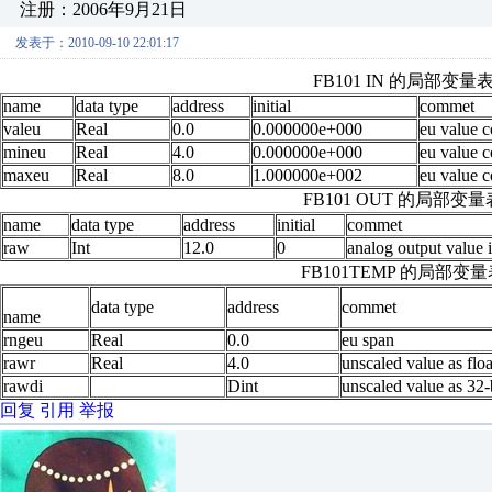
注册：2006年9月21日
发表于：2010-09-10 22:01:17
FB101 IN 的局部变量
name
data type
address
initial
commet
valeu
Real
0.0
0.000000e+000
eu value c
mineu
Real
4.0
0.000000e+000
eu value c
maxeu
Real
8.0
1.000000e+002
eu value 
FB101 OUT 的局部变量
name
data type
address
initial
commet
raw
Int
12.0
0
analog output value 
FB101TEMP 的局部变量
data type
address
commet
name
rngeu
Real
0.0
eu span
rawr
Real
4.0
unscaled value as floa
rawdi
Dint
unscaled value as 32-b
回复
引用
举报