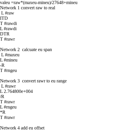
valeu =raw*(maxeu-mineu)/27648+mineu
Network 1 convert raw to real
L #raw
ITD
T #rawdi
L #rawdi
DTR
T #rawr
Network 2 calcuate eu span
L #maxeu
L #mineu
-R
T #rngeu
Network 3 convert rawr to eu range
L #rawr
L 2.764800e+004
/R
T #rawr
L #rngeu
*R
T #rawr
Network 4 add eu offset