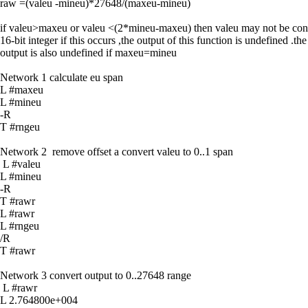
raw =(valeu -mineu)*27648/(maxeu-mineu)
if valeu>maxeu or valeu <(2*mineu-maxeu) then valeu may not be conv
16-bit integer if this occurs ,the output of this function is undefined .the
output is also undefined if maxeu=mineu
Network 1 calculate eu span
L #maxeu
L #mineu
-R
T #rngeu
Network 2 remove offset a convert valeu to 0..1 span
L #valeu
L #mineu
-R
T #rawr
L #rawr
L #rngeu
/R
T #rawr
Network 3 convert output to 0..27648 range
L #rawr
L 2.764800e+004