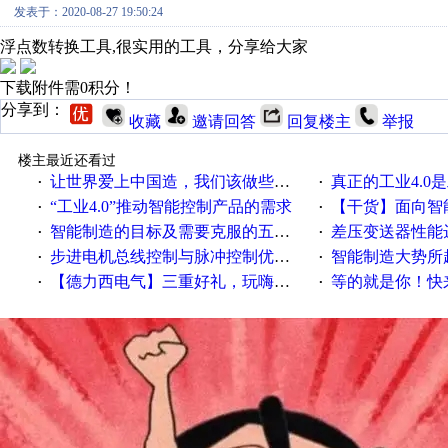
发表于：2020-08-27 19:50:24
浮点数转换工具,很实用的工具，分享给大家
下载附件需0积分！
分享到：
收藏
邀请回答
回复楼主
举报
楼主最近还看过
让世界爱上中国造，我们该做些什么
真正的工业4.0是
·
·
“工业4.0”推动智能控制产品的需求
【干货】面向智
·
·
智能制造的目标及需要克服的五个障碍
差压变送器性能达
·
·
步进电机总线控制与脉冲控制优缺点
智能制造大势所趋
·
·
【德力西电气】三重好礼，玩嗨夏日！
等的就是你！快来领
·
·