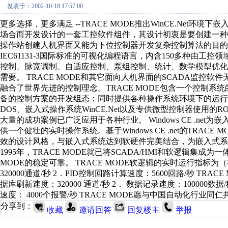
发表于：2002-10-18 17:57:00
更多选择，更多满足 --TRACE MODE推出WinCE.Net环境
场合而开发设计的一套工控软件组件，其设计初衷是要创建一种
操作站创建人机界面又能为下位控制器开发复杂控制算法的目的。它将S
IEC61131-3国际标准的可视化编程语言，内含150多种由工
控制、脉宽调制、自适应控制、泵组控制、统计、数学模型优
需要。 TRACE MODE和其它面向人机界面的SCADA监
融合了世界先进的控制理念。TRACE MODE包含一个控制系
备的控制方案的开发组态；同时提供各种操作系统环境下的运行平台
DOS、嵌入式操作系统WinCE.Net以及专供微型控制器使用的ROM
大量的成功案例已广泛应用于各种行业。 Windows CE .n
供一个健壮的实时操作系统。基于Windows CE .net的TRAC
效的设计风格，与嵌入式系统达到软硬件完美结合，为嵌入式系
1995年，TRACE MODE就已将SCADA/HMI和软逻辑集
MODE的稳定可靠。 TRACE MODE软逻辑的实时运行指标为（
320000通道/秒 2．PID控制回路计算速度：5600回路/秒 TRACE
据库刷新速度：320000 通道/秒 2． 数据记录速度：100000数据
速度： 4000个报警/秒 TRACE MODE愿与中国自动化行业同
分享到：
收藏
邀请回答
回复楼主
举报