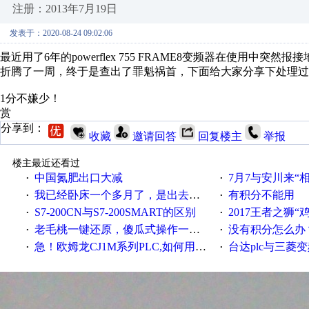
注册：2013年7月19日
发表于：2020-08-24 09:02:06
最近用了6年的powerflex 755 FRAME8变频器在使用中
折腾了一周，终于是查出了罪魁祸首，下面给大家分享下处理过
1分不嫌少！
赏
分享到：
收藏
邀请回答
回复楼主
举报
楼主最近还看过
中国氮肥出口大减
7月7与安川来“
·
·
我已经卧床一个多月了，是出去安装机械手在高速遭遇车祸所致:大家工作都要特别注意啊
有积分不能用
·
·
S7-200CN与S7-200SMART的区别
2017王者之狮“鸡”情签到
·
·
老毛桃一键还原，傻瓜式操作一键轻松备份还原；程序为向导式安装，一键即可实现自动备份或还原系统。
没有积分怎么办
·
·
急！欧姆龙CJ1M系列PLC,如何用时间控制变频器。要求时间在组态王中可以自由输入！拜托各位大神了！
台达plc与三菱
·
·