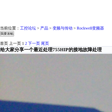
当前位置：
工控论坛
>
产品
>
变频与传动
>
Rockwell变频器
我要发帖
首页
上一页
1
2
下一页
尾页
给大家分享一个最近处理755HIP的接地故障处理