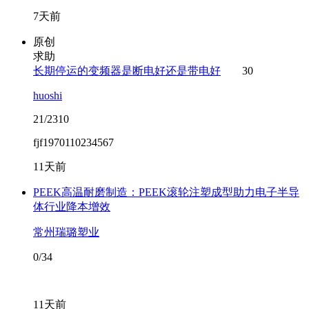
7天前
原创
求助
长期停运的变频器是断电好还是带电好
30
huoshi
21/2310
fjf1970110234567
11天前
PEEK高温耐磨制造：PEEK滚轮注塑成型助力电子半导
体行业降本增效
常州瑞璐塑业
0/34
11天前