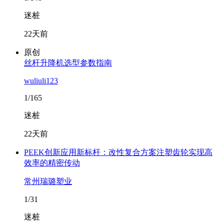
迷桩
22天前
原创
丝杆升降机选型参数指南
wuliuli123
1/165
迷桩
22天前
PEEK创新应用新标杆：改性复合方案注塑齿轮实现高
效率的精密传动
常州瑞璐塑业
1/31
迷桩