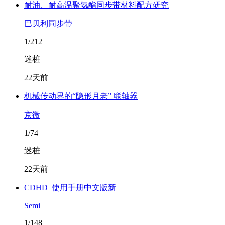
耐油、耐高温聚氨酯同步带材料配方研究
巴贝利同步带
1/212
迷桩
22天前
机械传动界的“隐形月老” 联轴器
京微
1/74
迷桩
22天前
CDHD_使用手册中文版新
Semi
1/148