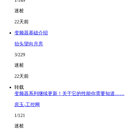
1/149
迷桩
22天前
变频器基础介绍
抬头望向月亮
3/229
迷桩
22天前
转载
变频器系列继续更新！关于它的性能你需要知道……
庶玉-工控网
1/121
迷桩