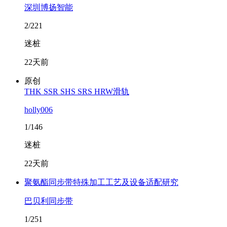
深圳博扬智能
2/221
迷桩
22天前
原创
THK SSR SHS SRS HRW滑轨
holly006
1/146
迷桩
22天前
聚氨酯同步带特殊加工工艺及设备适配研究
巴贝利同步带
1/251