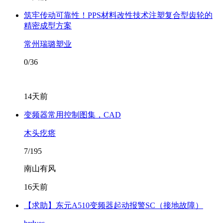
筑牢传动可靠性！PPS材料改性技术注塑复合型齿轮的
精密成型方案
常州瑞璐塑业
0/36
14天前
变频器常用控制图集，CAD
木头疙瘩
7/195
南山有风
16天前
【求助】东元A510变频器起动报警SC（接地故障）