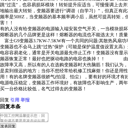
跳“过流”，也容易损坏模块！转矩提升应适当，可慢慢调上去并
地输出最大转矩，变频器要进行“调谐（自学习）”，但真正有
频率是50HZ，当变频器的基本频率调小后，虽然可提高转矩，
害！！
有的人没有给变频器的电源输入端安装空气开关，一当模块损
熔断器的几个品牌更是这样！熔断器的电流也不能选
富士G9变频器3.7KW-7.5KW有一个共同的问题:其散热风
变频器也不会马上跳“过热”保护（可能是保护温度值设置太高
电容容易老化，通常是开关电源最先停止工作！变频器没有显
频器恢复正常！最好也把驱动电路的电容也换掉！！ 由于
故障率又高，所以有的人在选购变频器时大伤脑筋！我们认为
是卖到很远的地方；当你不想经常给机修工找麻烦！你还是用
用！有的名牌变频器很娇气(怕湿、怕尘），要有好的环境才有
电源电压稳定，变频器工作环境好，有故障也不影响生产，两
买一台价格比较低，名气过得去的变频
回复
引用
举报
回复本条
发表回复