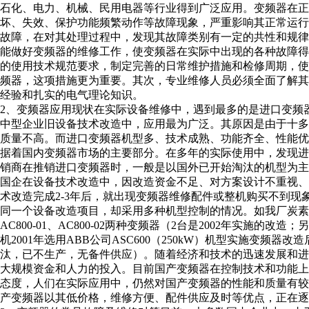
石化、电力、机械、民用电器等行业得到广泛应用。变频器在正常
坏、失效、保护功能频繁动作等故障现象，严重影响其正常运
故障，在对其处理过程中，发现其故障类别有一定的共性和规
能做好变频器的维修工作，使变频器在实际中出现的各种故障
的使用技术规范要求，制定完善的日常维护措施和检修周期，
频器，这项措施更为重要。其次，专业维修人员必须全面了解
经验和扎实的电气理论知识。
2、变频器应用现状在实际设备维修中，遇到最多的是进口变频
中型企业旧设备技术改造中，应用最为广泛。其原因是由于十
质量不高。而进口变频器机型多、技术成熟、功能齐全、性能
据着国内变频器市场的主要部分。在多年的实际使用中，发现
销商在推销进口变频器时，一般是以国外已开始淘汰的机型为
国企在设备技术改造中，因改造资金不足、对方案设计不重视
术改造完成2-3年后，就出现变频器维修配件或整机购买不到
同一个设备改造项目，却采用多种机型控制的情况。如我厂炭素
AC800-01、AC800-02两种变频器（2台是2002年实施的改
机2001年选用ABB公司ASC600（250kW）机型实施变频
汰，已不生产，无备件供应）。随着经济和技术的迅速发展和
大规模资金和人力的投入。目前国产变频器在控制技术和功能
态度，人们在实际应用中，仍然对国产变频器的性能和质量有
产变频器以其低价格，维修方便、配件供应及时等优点，正在逐