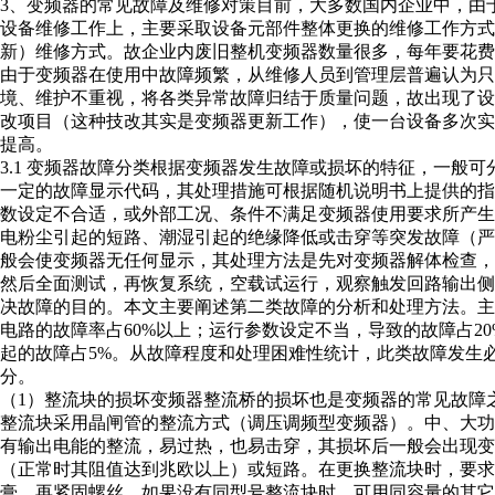
3、变频器的常见故障及维修对策目前，大多数国内企业中，由
设备维修工作上，主要采取设备元部件整体更换的维修工作方
新）维修方式。故企业内废旧整机变频器数量很多，每年要花
由于变频器在使用中故障频繁，从维修人员到管理层普遍认为只
境、维护不重视，将各类异常故障归结于质量问题，故出现了
改项目（这种技改其实是变频器更新工作），使一台设备多次
提高。
3.1 变频器故障分类根据变频器发生故障或损坏的特征，一般
一定的故障显示代码，其处理措施可根据随机说明书上提供的
数设定不合适，或外部工况、条件不满足变频器使用要求所产
电粉尘引起的短路、潮湿引起的绝缘降低或击穿等突发故障（
般会使变频器无任何显示，其处理方法是先对变频器解体检查
然后全面测试，再恢复系统，空载试运行，观察触发回路输出侧
决故障的目的。本文主要阐述第二类故障的分析和处理方法。
电路的故障率占60%以上；运行参数设定不当，导致的故障占2
起的故障占5%。从故障程度和处理困难性统计，此类故障发生
分。
（1）整流块的损坏变频器整流桥的损坏也是变频器的常见故障
整流块采用晶闸管的整流方式（调压调频型变频器）。中、大
有输出电能的整流，易过热，也易击穿，其损坏后一般会出现
（正常时其阻值达到兆欧以上）或短路。在更换整流块时，要
膏，再紧固螺丝。如果没有同型号整流块时，可用同容量的其