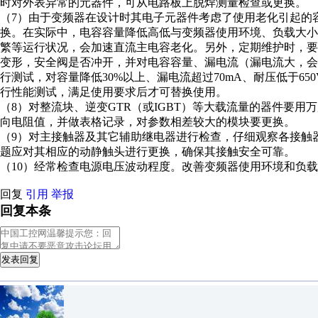
时对外表异常的元器件，可从电路板上脱焊测量检查或更换。
（7）由于变频器在设计时其电子元器件考虑了使用老化引起的
换。在实际中，电容容量降低高低与变频器使用环境、负载大
繁等运行状况，会加速直流主电容老化。另外，定期维护时，
变形，安全阀是否冲开，并对电容容量、漏电流（漏电流大，
行测试，对容量降低30%以上、漏电流超过70mA、耐压低于6
行性能测试，满足使用要求后才可替换使用。
（8）对整流块、逆变GTR（或IGBT）等大载流量的器件要
向电阻值，并做表格记录，对参数相差较大的模块要更换。
（9）对主接触器及其它辅助继电器进行检查，仔细观察各接触
题应对其相应的动静触头进行更换，确保其接触安全可靠。
（10）经常检查电源电压波动程度。改善变频器使用环境和负
回复
引用
举报
回复本条
发表回复