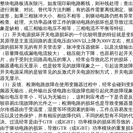
整块电路板清灰除污。如发现印刷电路断线，则补线处理；查
进行测量、对比、替代等方法判断，有的器件需要离线测定。
波形，如果三相脉冲大小、相位不相等，则驱动电路仍然有异
检查、处理。大功率晶体管工作的驱动电路的损坏也是导致过
象是缺相，或三相输出电压不相等，三相电流不平衡等特征。
（2）开关电源损坏开关电源损坏的一个比较明显的特征就是变
其原理是主直流回路的直流电压由500V以上降为300V左右，
源的损坏常见的有开关管击穿，脉冲变压器烧坏，以及次级输
（容量降低或漏电电流较大），稳压能力下降，也容易引起开关
片，由于受到主回路高电压的窜入，经常会导致此芯片的损坏
频器通电后无显示，也是较常见的故障现象之一，引起这类故障
开关电源采用的是较常见的反激式开关电源控制方式，开关电
器无显示。
（3）反馈、检测电路故障在使用变频器过程中，经常会碰到变
频器无输出，此外输出反馈电路出现故障也能引起此类故障现
输出电压非常小，可认为无输出），这时则应考虑一下是否是
较容易出现故障的元件之一；检测电路的损坏也是导致变频器显示O
尔传感器由于受温度，湿度等环境因素的影响，工作点容易发生
压以及过热保护，并有相应的故障代码，不同的机型有不同的
决。过流经常是由于GTR（或IGBT）功率模块的损坏而导致
由于驱动电路的损坏，导致GTR（或IGBT）功率模块的重复