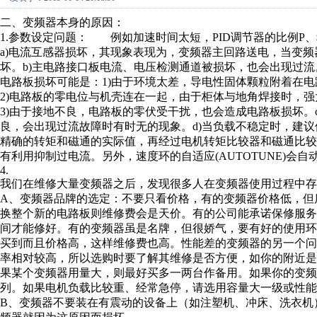
二、变频器本身的原因：
1.参数设定问题： 例如加速时间太短，PID调节器的比例P
a)电流互感器损坏，其现象表现为，变频器主回路送电，当变
坏。b)主电路接口板电流、电压检测通道被损坏，也会出现过流
电路板损坏可能是：1)由于环境太差，导电性固体颗粒附着在
2)电路板的零电位与机壳连在一起，由于柜体与地角焊接时，
3)由于接地不良，电路板的零伏受干扰，也会造成电路板损坏。
良，会出现过流故障时有时无的现象。d)当负载不稳定时，建议使
精确的转矩和磁通的实际值，再经过电机转矩比较器和磁通比
有利用抑制过电流。另外，速度环的自适应(AUTOTUNE)会
4.
我们在维修大量变频器之后，发现很多人在变频器使用过程中存
A、变频器品牌的选定：不要只看价格，有的变频器价格低，但
换整个新的电路板则维修费会是天价。有的公司能承诺保修服
间才能修好。有的变频器虽是名牌，但很娇气，要有好的使用环
买到而且价格高，这样维修费也高。性能差的变频器的另一个
率相对较高，所以选购时要了解其维修是否方便，如你的附近
果某个变频器用量大，则最好买多一两台作备用。如果你的变频
列。如果电机负载比较重、经常急停，请选用容量大一级或性能
B、变频器不要装在有震动的设备上（如注塑机、冲床、洗衣机