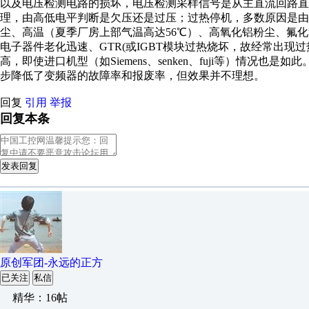
以及电压检测电路的损坏，电压检测采样信号是从主直流回路直
理，由高低电平判断是欠压还是过压；过热停机，多数原因是
尘、高温（夏季厂房上部气温高达56℃）、高氧化铝粉尘、氟
电子器件老化迅速、GTR(或IGBT模块过热烧坏，故经常出
高，即使进口机型（如Siemens、senken、fuji等）情
步降低了变频器的故障率和报废率，但效果并不理想。
回复
引用
举报
回复本条
发表回复
原创军团-永远的正方
已关注
私信
精华：16帖