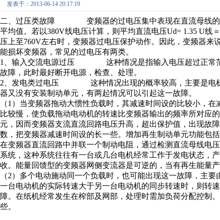
发表于：2013-06-14 20:17:19
二、过压类故障 变频器的过电压集中表现在直流母线的支
平均值。若以380V线电压计算，则平均直流电压Ud= 1.35 
压上至760V左右时，变频器过电压保护动作。因此，变频器
能损坏变频器，常见的过电压有两类。
1、输入交流电源过压 这种情况是指输入电压超过正常范
故障，此时最好断开电源，检查、处理。
2、发电类过电压 这种情况出现的概率较高，主要是电机
器又没有安装制动单元，有两起情况可以引起这一故障
（1）当变频器拖动大惯性负载时，其减速时间设的比较小，在
比较慢，使负载拖动电动机的转速比变频器输出的频率所对应
元，因而变频器支流直流回路电压升高，超出保护值，出现故障
数，把变频器减速时间设的长一些。增加再生制动单元功能包
在变频器直流回路中并联一个制动电阻，通过检测直流母线电
系统，这种系统往往有一台或几台电机经常工作于发电状态，
收。能量回馈型的变频器网侧变流器是可逆的，当有再生
（2）多个电动施动同一个负载时，也可能出现这一故障，主要
一台电动机的实际转速大于另一台电动机的同步转速时，则转速
障。在纸机经常发生在榨部及网部，处理时需加负荷分配控制。
些。