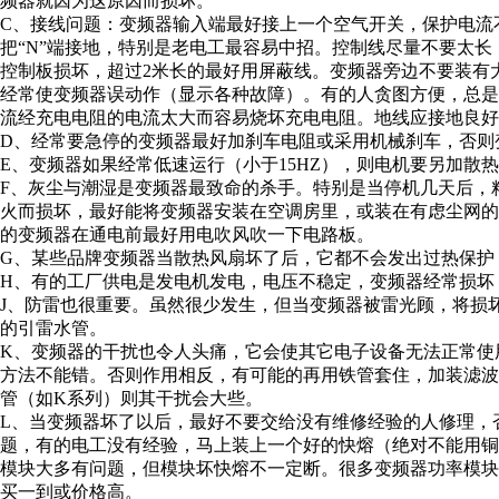
频器就因为这原因而损坏。
C、接线问题：变频器输入端最好接上一个空气开关，保护电流
把“N”端接地，特别是老电工最容易中招。控制线尽量不要太
控制板损坏，超过2米长的最好用屏蔽线。变频器旁边不要装有
经常使变频器误动作（显示各种故障）。有的人贪图方便，总
流经充电电阻的电流太大而容易烧坏充电电阻。地线应接地良好
D、经常要急停的变频器最好加刹车电阻或采用机械刹车，否则
E、变频器如果经常低速运行（小于15HZ），则电机要另加散
F、灰尘与潮湿是变频器最致命的杀手。特别是当停机几天后，
火而损坏，最好能将变频器安装在空调房里，或装在有虑尘网
的变频器在通电前最好用电吹风吹一下电路板。
G、某些品牌变频器当散热风扇坏了后，它都不会发出过热保护
H、有的工厂供电是发电机发电，电压不稳定，变频器经常损坏
J、防雷也很重要。虽然很少发生，但当变频器被雷光顾，将损
的引雷水管。
K、变频器的干扰也令人头痛，它会使其它电子设备无法正常使
方法不能错。否则作用相反，有可能的再用铁管套住，加装滤
管（如K系列）则其干扰会大些。
L、当变频器坏了以后，最好不要交给没有维修经验的人修理，
题，有的电工没有经验，马上装上一个好的快熔（绝对不能用
模块大多有问题，但模块坏快熔不一定断。很多变频器功率模
买一到或价格高。