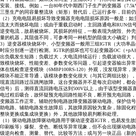
安装、接线。例如，一台80年代中期西门子生产的变频器（7.
三垦生产的同容量整流块（矩形）替代后，已运行多年，目前仍
（2）充电电阻易损坏导致变频器充电电阻损坏原因一般是：如
流太大而烧坏电阻；或由于重载启动时，主回路通电和RUN信
逆变电流，故易被烧坏。其损坏的特征，一般表现为烧毁、外
量的机器，其阻值不同，可参考同一种机型的阻值大小确定）判
3）逆变器模块烧坏中、小型变频器一般用三组IGTR（大功率
时应分别逐一进行检测。IGTR的损坏也可引起变频器OC（+pA
出负载发生短路；负载过大，大电流持续运行；负载波动很大
致模块烧坏、性能变差、参数变化等问题，引起逆变器输出异常。如一
体在线检查逆变模块（6MBP100RS-120）外观，没发现异
模块不能正常导通，该模块参数变化很大（与其它两组比较），更换
现直流回路过压跳闸故障。这台变频器并不是每次启动时，都
信号）后，测得直流回路电压达到500V以上，由于该型变频器直
电过程后吸合，故怀疑预充电回路性能不良，断开预充电回路
变频器工作正常。辅助控制电路故障变频器驱动电路、保护信
助电路。辅助电路发生故障后，其故障原因较为复杂，除固化
整块更换或集成块更换）外，其他故障较易判断和处理。
（1）驱动电路故障驱动电路用于驱动逆变器IGTR，也易发生
印刷板等）爆裂、变色、断线等异常现象，但不会出现驱动电
级逆向检查、测量、替代、比较等方法；或与另一块正品（新