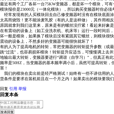
最近有两个工厂各坏一台75KW变频器，都是坏一个模块，可有
模块报价是23000元（一体化模块），所以购买变频
经常发现有的人买模块回去自己修变频器时没有在模块底面涂
太高而烧毁！更不能涂麦乳胶（有的人是这样做），其作用
原因就拿到我们这里来，原来是有的螺丝没拧紧！看起来好象
在有震动的设备上（如工业洗衣机、机床等）运行一段时间后
坏一般是模块，如果换了模块后没有紧固其它螺丝，则模块很
震动的设备上，不然多好的变频器可能很快
有的人为了提高电机的转矩，常把变频器的转矩提升参数（或
跳“过流”，也容易损坏模块！转矩提升应适当，可慢慢调上去并
地输出最大转矩，变频器要进行“调谐（自学习）”，但真正有
频率是50HZ，当变频器的基本频率调小后，虽然可提高转矩，
害！
我们的模块在卖出前是经严格测试！始终有一些不讲信用的人
货条件是要求在装机前且在一个月之内！如果卖出的模块要我们
回复
引用
举报
回复本条
发表回复