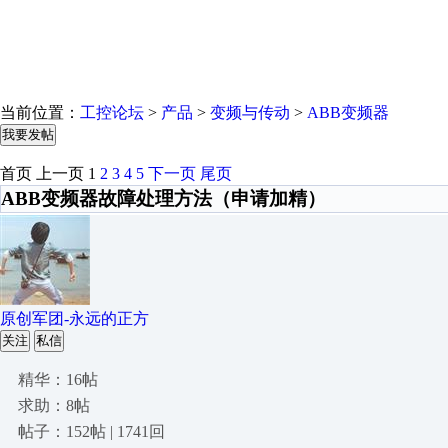
当前位置：
工控论坛
>
产品
>
变频与传动
>
ABB变频器
我要发帖
首页
上一页
1
2
3
4
5
下一页
尾页
ABB变频器故障处理方法（申请加精）
原创军团-永远的正方
关注
私信
精华：16帖
求助：8帖
帖子：152帖 | 1741回