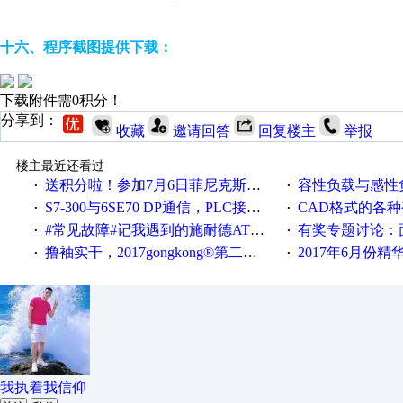
十六、程序截图提供下载：
下载附件需0积分！
分享到：
收藏
邀请回答
回复楼主
举报
楼主最近还看过
送积分啦！参加7月6日菲尼克斯在线研讨会即得
容性负载与感性负
·
·
S7-300与6SE70 DP通信，PLC接收到数据不稳定
CAD格式的各
·
·
#常见故障#记我遇到的施耐德ATV12变频器故障
有奖专题讨论：面对低压变频
·
·
撸袖实干，2017gongkong®第二届智造工程师节正式起航！
2017年6月份
·
·
我执着我信仰