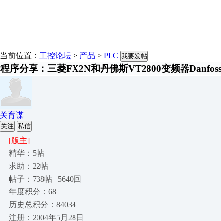
当前位置：
工控论坛
>
产品
>
PLC
我要发帖
程序分享：三菱FX2N和丹佛斯VT2800变频器Danfo
关育谋
关注
私信
[版主]
精华：5帖
求助：22帖
帖子：738帖 | 5640回
年度积分：68
历史总积分：84034
注册：2004年5月28日