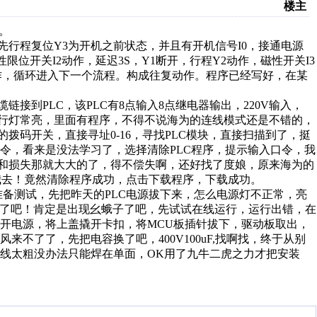
楼主
。
行程复位Y3为开机之前状态，并且有开机信号I0，接通电源
性限位开关I2动作，延迟3S，Y1断开，行程Y2动作，磁性开关I3
I3动作，循环进入下一个流程。构成往复动作。程序已经写好，在某
到PLC，该PLC有8点输入8点继电器输出，220V输入，
运行灯常亮，里面有程序，不得不说海为的连线模式还是不错的，
的拨码开关，直接寻址0-16，寻找PLC模块，直接扫描到了，挺
令，看来是没法学习了，选择清除PLC程序，提示输入口令，我
价和损失那就大大的了，得不偿失啊，还好找了度娘，原来海为的
l",我去！竟然清除程序成功，点击下载程序，下载成功。
备测试，先把昨天的PLC电源拔下来，怎么电源灯不正常，亮
多了吧！肯定是出现幺蛾子了吧，先试试在线运行，运行出错，在
开电源，将上盖撬开卡扣，将MCU板插针拔下，驱动板取出，
不了了，先把电容换了吧，400V100uF,找啊找，终于从别
线太粗没办法只能焊在单面，OK用了九牛二虎之力才把安装