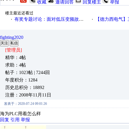
收藏
邀请回答
回复楼主
举报
楼主最近还看过
有奖专题讨论：面对低压变频故障，老手是这样解决的！
【德力西电气】三
·
·
fighting2020
关注
私信
[管理员]
精华：4帖
求助：4帖
帖子：1023帖 | 7244回
年度积分：1284
历史总积分：18892
注册：2008年11月11日
发表于：2020-07-24 09:01:26
海为PLC用着怎么样
回复
引用
举报