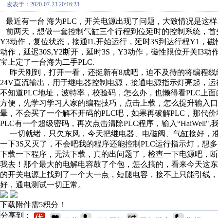
发表于：2020-07-23 20:16:23
最近有一台 海为PLC，开关电源出现了问题，大致情况是这样
前两天，想做一套控制气缸三个行程到位延时的控制系统，首先
Y3动作，复位状态，接通I1,开始运行，延时3S到达行程Y1，磁
动作，延迟30S,Y2断开，延时3S，Y3动作，磁性限位开关
宝上定了一台海为二手PLC.
昨天刚到，打开一看，还挺新有8成吧，迫不及待的将编程线缆链接
24V直流输出，用于继电器控制电源，接通电源指示灯亮起，
不知道PLC地址，波特率，校验码，怎么办，也懒得看PLC上面
方便，先学习学习人家的编程技巧，点击上载，怎么提升输入口
晕，不会买了一个解不开码的PLC吧，如果再破解PLC，那代
PLC有一个超级密码，再次点击清除PLC程序，输入“HaiWel
一切就绪，只欠东风，今天把继电器、电磁阀、气缸接好，准
一下3S又灭了，不会吧我的程序还能控制PLC运行指示灯，想
下载一下程序，无法下载，真的出问题了，检查一下电源吧，断
我去！那个最大的电解电容鼓了个包，怎么搞的，看来今天这东风来
的开关电源上找到了一个大一点，短腿电容，接不上只能引线，
好，通电测试一切正常。
下载附件需5积分！
分享到：