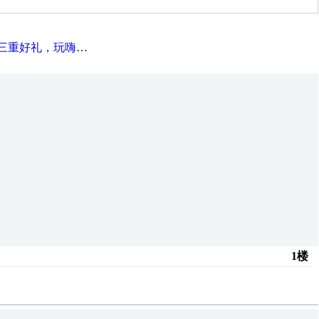
重好礼，玩嗨夏日！
1楼