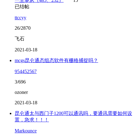
一主多从（485、232）
15
已结帖
ttccyy
26/2870
飞石
2021-03-18
mcgs昆仑通态组态软件有栅格捕捉吗？
954452567
3/696
ozoner
2021-03-18
昆仑通太与西门子1200可以通讯吗，要通讯需要如何设
置，急求！！！
Markounce