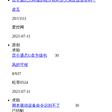
昆仑通态怎样做到在开机时进入系统设置密码？
皮五
20/13111
爱控网
2021-07-11
原创
求助
昆仑通态U盘升级包
30
风的守候
8/937
松哥0524
2021-07-11
求助
脚本驱动设备命令识别不了
30
已结帖