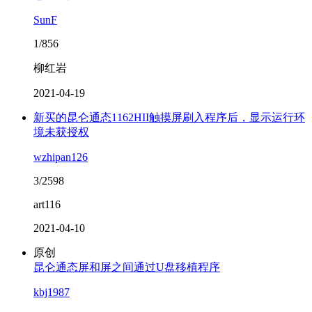
SunF
1/856
柳红岩
2021-04-19
新买的昆仑通态1162HII触摸屏刷入程序后，显示运行环
境未获授权
wzhipan126
3/2598
art116
2021-04-10
原创
昆仑通态屏和屏之间通过U盘移植程序
kbj1987