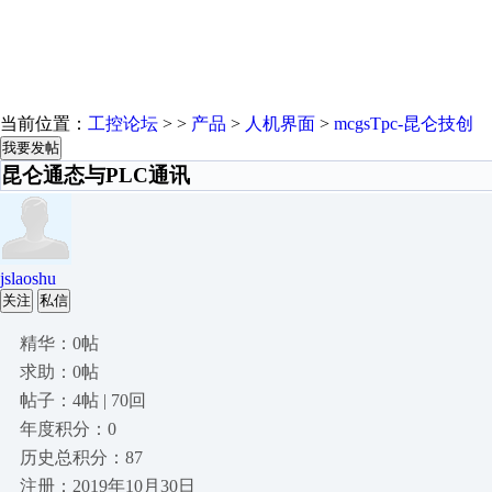
当前位置：
工控论坛
> >
产品
>
人机界面
>
mcgsTpc-昆仑技创
我要发帖
昆仑通态与PLC通讯
jslaoshu
关注
私信
精华：0帖
求助：0帖
帖子：4帖 | 70回
年度积分：0
历史总积分：87
注册：2019年10月30日