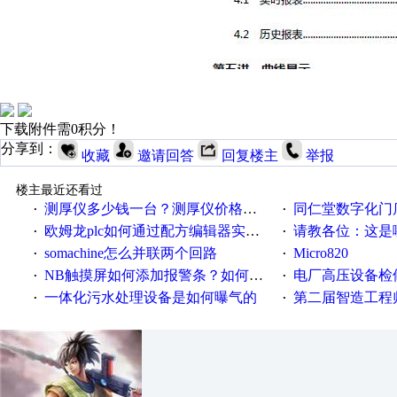
下载附件需0积分！
分享到：
收藏
邀请回答
回复楼主
举报
楼主最近还看过
测厚仪多少钱一台？测厚仪价格多少？
同仁堂数字化门店
·
·
欧姆龙plc如何通过配方编辑器实现NB配方功能？
请教各位：这是哪
·
·
somachine怎么并联两个回路
Micro820
·
·
NB触摸屏如何添加报警条？如何登陆报警信息？
电厂高压设备检
·
·
一体化污水处理设备是如何曝气的
第二届智造工程师节投
·
·