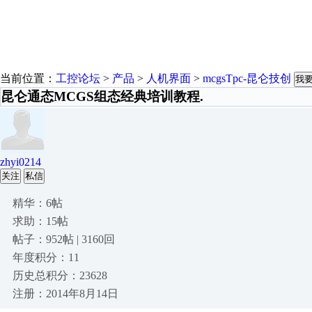
当前位置：
工控论坛
>
产品
>
人机界面
>
mcgsTpc-昆仑技创
我
昆仑通态MCGS组态经典培训教程.
zhyi0214
关注
私信
精华：6帖
求助：15帖
帖子：952帖 | 3160回
年度积分：11
历史总积分：23628
注册：2014年8月14日