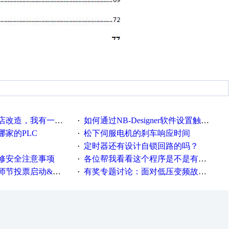
改造，我有一剂良方
如何通过NB-Designer软件设置触摸屏元件操作密码？
·
家的PLC
松下伺服电机的刹车响应时间
·
定时器还有设计自锁回路的吗？
·
修安全注意事项
各位帮我看看这个程序是不是有问题？？？
·
票启动&周周有礼！
有奖专题讨论：面对低压变频故障，老手是这样解决的！
·