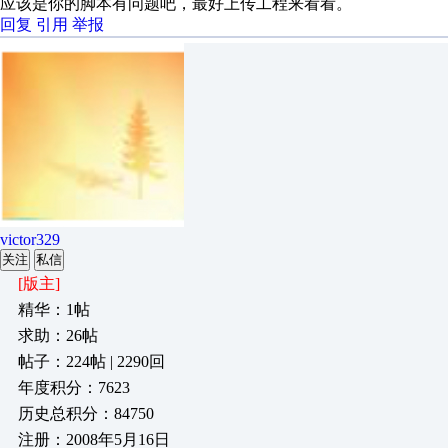
应该是你的脚本有问题吧，最好上传工程来看看。
回复
引用
举报
victor329
关注
私信
[版主]
精华：1帖
求助：26帖
帖子：224帖 | 2290回
年度积分：7623
历史总积分：84750
注册：2008年5月16日