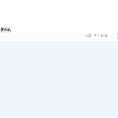
我要发帖
点击：
431
| 回复：
3