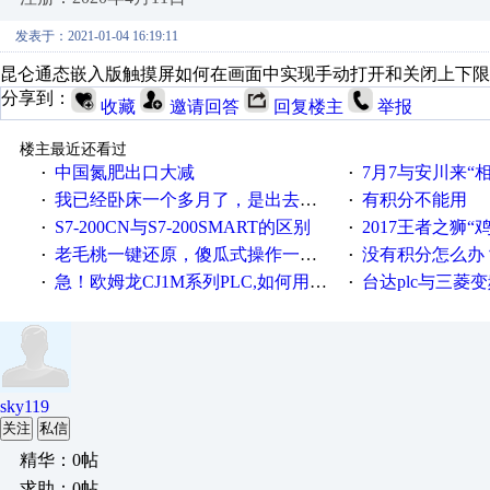
发表于：2021-01-04 16:19:11
昆仑通态嵌入版触摸屏如何在画面中实现手动打开和关闭上下限
分享到：
收藏
邀请回答
回复楼主
举报
楼主最近还看过
中国氮肥出口大减
7月7与安川来“
·
·
我已经卧床一个多月了，是出去安装机械手在高速遭遇车祸所致:大家工作都要特别注意啊
有积分不能用
·
·
S7-200CN与S7-200SMART的区别
2017王者之狮“鸡”情签到
·
·
老毛桃一键还原，傻瓜式操作一键轻松备份还原；程序为向导式安装，一键即可实现自动备份或还原系统。
没有积分怎么办
·
·
急！欧姆龙CJ1M系列PLC,如何用时间控制变频器。要求时间在组态王中可以自由输入！拜托各位大神了！
台达plc与三菱
·
·
sky119
关注
私信
精华：0帖
求助：0帖