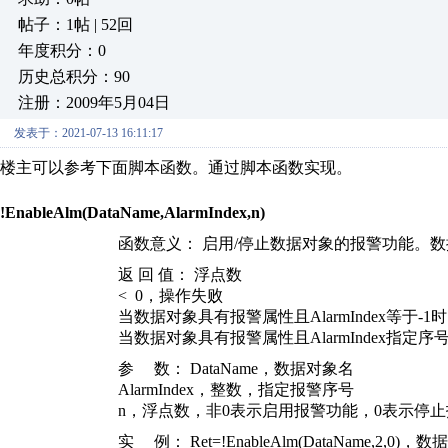
帖子：1帖 | 52回
年度积分：0
历史总积分：90
注册：2009年5月04日
发表于：2021-07-13 16:11:17
楼主可以参考下面脚本函数。通过脚本函数实现。
!EnableAlm(DataName,AlarmIndex,n)
函数意义：
启用/停止数据对象的报警功能。
返 回 值：
浮点数
< 0，操作失败
当数据对象具有报警属性且AlarmIndex等于-1
当数据对象具有报警属性且AlarmIndex指
参 数：
DataName
，数据对象名
AlarmIndex
，整数，指定报警序号
n
，浮点数，非0表示启用报警功能，0表示停
实 例：
Ret=!EnableAlm(DataName,2,0)
，数据