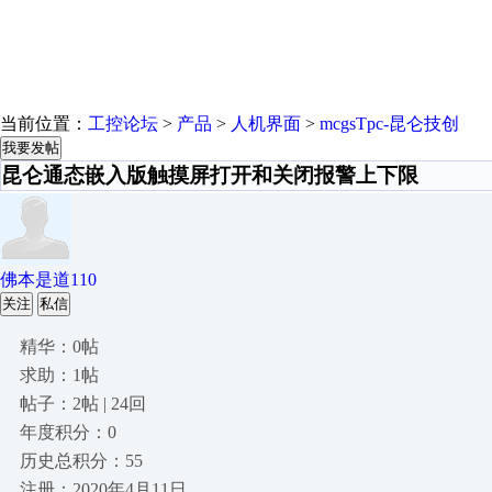
当前位置：
工控论坛
>
产品
>
人机界面
>
mcgsTpc-昆仑技创
我要发帖
昆仑通态嵌入版触摸屏打开和关闭报警上下限
佛本是道110
关注
私信
精华：0帖
求助：1帖
帖子：2帖 | 24回
年度积分：0
历史总积分：55
注册：2020年4月11日