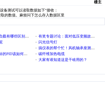
楼主
址后，设备测试可以读取数据如下“接收：
9和203是我需要读取的数值。麻烦问下怎么存入数据区里
载有哪些区别？？？
有奖专题讨论：面对低压变频故障，老手是这样解决的！
·
呢
闪光信号灯
·
搞仪表的帮个忙！风机轴承座测振！
·
PID该如何控制呢
碳纤维加热电缆
·
大家有谁知道这是干啥用的？
·