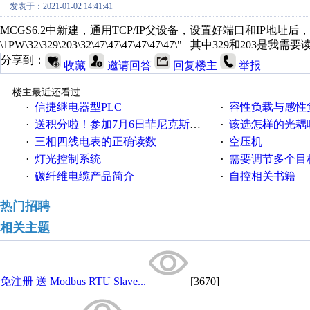
发表于：2021-01-02 14:41:41
MCGS6.2中新建，通用TCP/IP父设备，设置好端口和IP地
\1PW\32\329\203\32\47\47\47\47\47\47\" 其中32
分享到：
收藏
邀请回答
回复楼主
举报
楼主最近还看过
信捷继电器型PLC
容性负载与感性负
·
·
送积分啦！参加7月6日菲尼克斯在线研讨会即得
该选怎样的光耦
·
·
三相四线电表的正确读数
空压机
·
·
灯光控制系统
需要调节多个目标的
·
·
碳纤维电缆产品简介
自控相关书籍
·
·
热门招聘
相关主题
免注册 送 Modbus RTU Slave...
[3670]