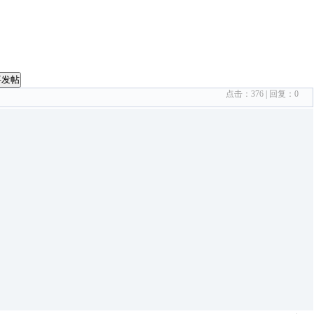
要发帖
点击：
376
| 回复：
0