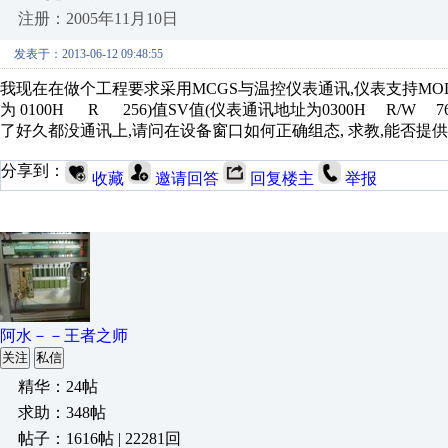
注册：2005年11月10日
发表于：2013-06-12 09:48:55
我现在在做个工程要求采用MCGS与温控仪表通讯,仪表支持MODB
为 0100H R 256)值SV值(仪表通讯地址为0300H R/W
了好久都没通讯上,请问在设备窗口如何正确组态, 求教,能否提
分享到：
收藏
邀请回答
回复楼主
举报
阿水－－王者之师
关注
私信
精华：24帖
求助：348帖
帖子：1616帖 | 22281回