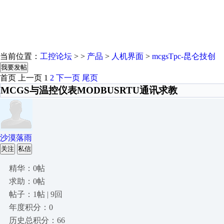
当前位置：
工控论坛
> >
产品
>
人机界面
>
mcgsTpc-昆仑技创
我要发帖
首页
上一页
1
2
下一页
尾页
MCGS与温控仪表MODBUSRTU通讯求教
沙漠落雨
关注
私信
精华：0帖
求助：0帖
帖子：1帖 | 9回
年度积分：0
历史总积分：66