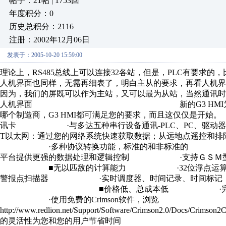
帖子：21帖 | 1753回
年度积分：0
历史总积分：2116
注册：2002年12月06日
发表于：2005-10-20 15:59:00
理论上，RS485总线上可以连接32各站，但是，PLC有要求的
人机界面也同样，无需再细表了，明白主从的要求，再看人机界
因为，我们的屏既可以作为主站，又可以最为从站，当然通讯时使用的不
人机界面 新的G3 HMI为您提供多达5
哪个制造商，G3 HMI都可满足您的要求，而且这
讯卡 ·与多达五种串行设备通讯-PLC、PC、驱动器、PID
T以太网：通过您的网络系统快速获取数据；从远地点遥控
·多种协议转换功能，标准的和非标准的 ·
平台提供更强的数据处理和逻辑控制 ·支持Ｇ
■无以匹敌的计算能力 ·32位浮点运算
警报点扫描器 ·实时调度器、时间记录、时间标记
■价格低、总成本低 ·完整配置的G303成
·使用免费的Crimson软件，浏览
http://www.redlion.net/Support/Software/Crimso
的灵活性为您和您的用户节省时间