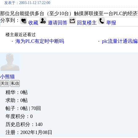
发表于：2003-11-12 17:22:00
那位兄台能提供多台（至少10台）触摸屏联接至一台PLC的经
分享到：
收藏
邀请回答
回复楼主
举报
楼主最近还看过
海为PLC有定时中断吗
plc流量计通讯
·
·
小熊猫
关注
私信
精华：0帖
求助：0帖
帖子：0帖 | 70回
年度积分：0
历史总积分：140
注册：2002年1月08日