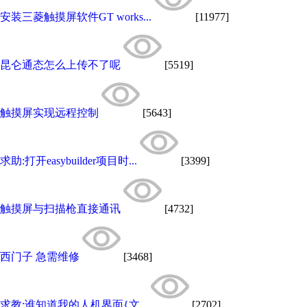
安装三菱触摸屏软件GT works...
[11977]
昆仑通态怎么上传不了呢
[5519]
触摸屏实现远程控制
[5643]
求助:打开easybuilder项目时...
[3399]
触摸屏与扫描枪直接通讯
[4732]
西门子 急需维修
[3468]
求教:谁知道我的人机界面{文...
[2702]