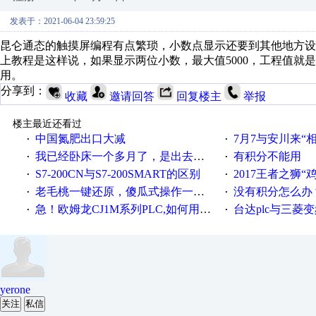
发表于：2021-06-04 23:59:25
昆仑通态的触摸屏编程有点繁琐，小数点显示还要到其他地方
上教程是这样说，如果显示两位小数，最大值5000，工程值就是5
用。
分享到：
收藏
邀请回答
回复楼主
举报
楼主最近还看过
中国氮肥出口大减
7月7与安川来“
·
·
我已经卧床一个多月了，是出去安装机械手在高速遭遇车祸所致:大家工作都要特别注意啊
有积分不能用
·
·
S7-200CN与S7-200SMART的区别
2017王者之狮“鸡”情签到
·
·
老毛桃一键还原，傻瓜式操作一键轻松备份还原；程序为向导式安装，一键即可实现自动备份或还原系统。
没有积分怎么办
·
·
急！欧姆龙CJ1M系列PLC,如何用时间控制变频器。要求时间在组态王中可以自由输入！拜托各位大神了！
台达plc与三菱
·
·
yerone
关注
私信