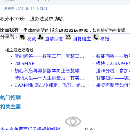
发表于：2021-04-14 10:45:21
积分不100分，没办法发求助帖。
比如我有一串char类型的报文
E8 82 B2 E6 89 8D，如何解析为中文呢
分享到：
收藏
邀请回答
回复楼主
举报
楼主最近还看过
智能问答——数字工厂、智慧工厂和智能制造三者的区别是什么？
智能问答——数字化工厂与传
·
·
200SMART
模块：224XP+EM223+EM231+EM2
·
·
初心不忘再添新版本向正智慧城市云展厅3.0版亮相
送积分啦！参加7月6日
·
·
智能人生—一人生到最后，其实拼的都是人品
智能知识——德国工业崛起过
·
·
CAM控制器凸轮邦定、飞剪、追剪等C功能块
桥梁声测管如何固定
·
·
热门招聘
相关主题
本人有免费西门子授权和解锁...
[2456]