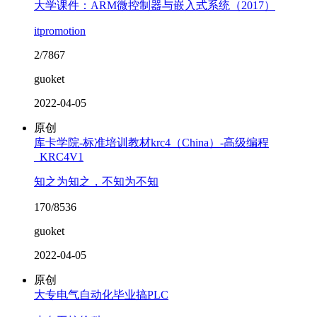
大学课件：ARM微控制器与嵌入式系统（2017）
itpromotion
2/7867
guoket
2022-04-05
原创
库卡学院-标准培训教材krc4（China）-高级编程
_KRC4V1
知之为知之，不知为不知
170/8536
guoket
2022-04-05
原创
大专电气自动化毕业搞PLC