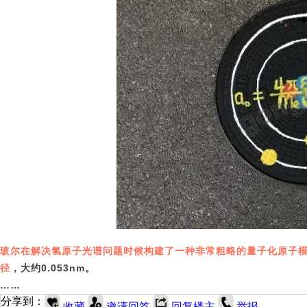
玻尔在解决氢原子光谱问题时候构建了一种非常粗略的量子化原子
径
，大约0.053nm。
……
分享到：
收藏
邀请回答
回复楼主
举报