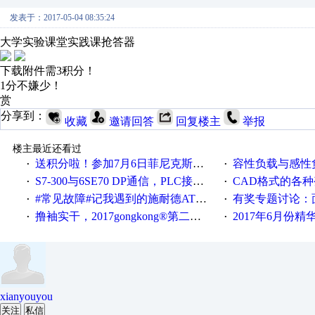
发表于：2017-05-04 08:35:24
大学实验课堂实践课抢答器
下载附件需3积分！
1分不嫌少！
赏
分享到：
收藏
邀请回答
回复楼主
举报
楼主最近还看过
送积分啦！参加7月6日菲尼克斯在线研讨会即得
容性负载与感性负
·
·
S7-300与6SE70 DP通信，PLC接收到数据不稳定
CAD格式的各
·
·
#常见故障#记我遇到的施耐德ATV12变频器故障
有奖专题讨论：面对低压变频
·
·
撸袖实干，2017gongkong®第二届智造工程师节正式起航！
2017年6月份
·
·
xianyouyou
关注
私信