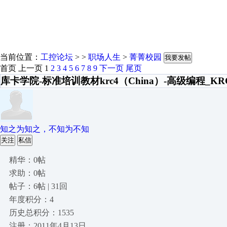
当前位置：
工控论坛
> >
职场人生
>
菁菁校园
我要发帖
首页
上一页
1
2
3
4
5
6
7
8
9
下一页
尾页
库卡学院-标准培训教材krc4（China）-高级编程_KR
知之为知之，不知为不知
关注
私信
精华：0帖
求助：0帖
帖子：6帖 | 31回
年度积分：4
历史总积分：1535
注册：2011年4月13日