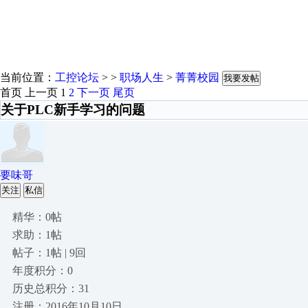
当前位置：
工控论坛
> >
职场人生
>
菁菁校园
我要发帖
首页
上一页
1
2
下一页
尾页
关于PLC新手学习的问题
要味哥
关注
私信
精华：0帖
求助：1帖
帖子：1帖 | 9回
年度积分：0
历史总积分：31
注册：2016年10月10日