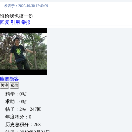
发表于：2020-10-30 12:40:09
谁给我也搞一份
回复
引用
举报
幽邈隐客
关注
私信
精华：0帖
求助：0帖
帖子：2帖 | 247回
年度积分：0
历史总积分：268