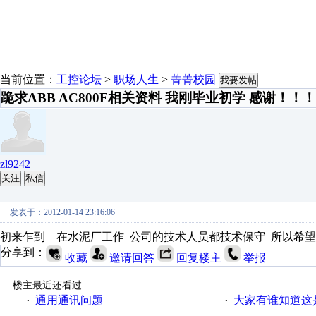
当前位置：
工控论坛
>
职场人生
>
菁菁校园
我要发帖
跪求ABB AC800F相关资料 我刚毕业初学 感谢！！！
zl9242
关注
私信
发表于：2012-01-14 23:16:06
初来乍到 在水泥厂工作 公司的技术人员都技术保守 所以希
分享到：
收藏
邀请回答
回复楼主
举报
楼主最近还看过
通用通讯问题
大家有谁知道这
·
·