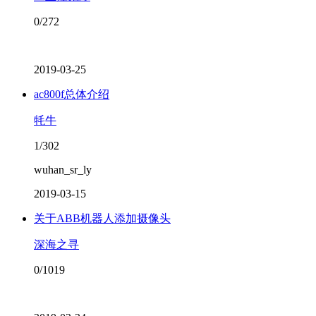
0/272
2019-03-25
ac800f总体介绍
牦牛
1/302
wuhan_sr_ly
2019-03-15
关于ABB机器人添加摄像头
深海之寻
0/1019