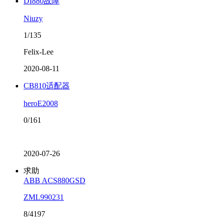
DI880故障
Niuzy
1/135
Felix-Lee
2020-08-11
CB810适配器
heroE2008
0/161
2020-07-26
求助
ABB ACS880GSD
ZML990231
8/4197