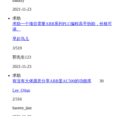
mataxy
2021-11-23
求助
求助一个项目需要ABB系列PLC编程高手协助，价格可
谈。
早起鸟儿
3/519
郭先生123
2021-11-23
求助
有没有大佬愿意分享ABB里AC500的功能库
30
Lee_Qijun
2/316
haoren_jian