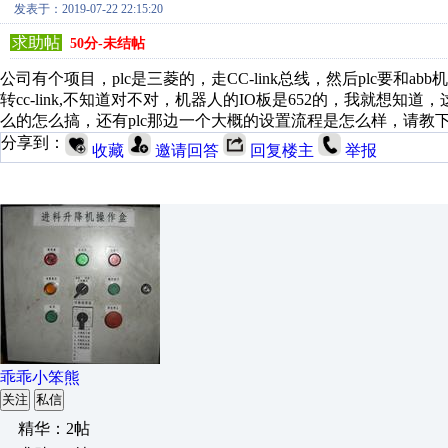
发表于：2019-07-22 22:15:20
求助帖
50分-未结帖
公司有个项目，plc是三菱的，走CC-link总线，然后plc要和abb
转cc-link,不知道对不对，机器人的IO板是652的，我就
么的怎么搞，还有plc那边一个大概的设置流程是怎么样，请教
分享到：
收藏
邀请回答
回复楼主
举报
乖乖小笨熊
关注
私信
精华：2帖