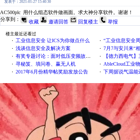
发表于：2021-01-27 15:40:30
AC500plc 用什么组态软件做画面。求大神分享软件。谢谢！
分享到：
收藏
邀请回答
回复楼主
举报
楼主最近还看过
工业信息安全 让ICS为你做点什么
“工业信息安全周之我见”
·
·
浅谈信息安全及解决方案
7月7与安川来“
·
·
有奖专题讨论：面对低压变频故障，老手是这样解决的！
【德力西电气】三
·
·
寻秘笈、填问卷、赢无人机
AbleCloud工业物
·
·
2017年6月份精华帖奖励发放公告
下周据说气温能
·
·