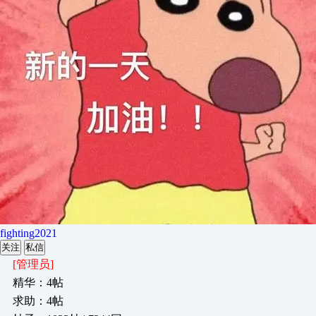
fighting2021
关注
私信
[管理员]
精华：4帖
求助：4帖