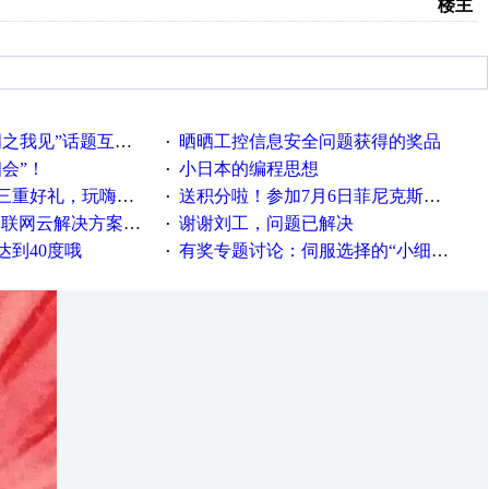
楼主
话题互动获奖名单发布公告
晒晒工控信息安全问题获得的奖品
·
相会”！
小日本的编程思想
·
重好礼，玩嗨夏日！
送积分啦！参加7月6日菲尼克斯在线研讨会即得
·
联网云解决方案实践及应用
谢谢刘工，问题已解决
·
达到40度哦
有奖专题讨论：伺服选择的“小细节大学问”奖励公告
·