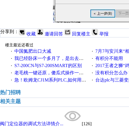
分享到：
收藏
邀请回答
回复楼主
举报
楼主最近还看过
中国氮肥出口大减
7月7与安川来“
·
·
我已经卧床一个多月了，是出去安装机械手在高速遭遇车祸所致:大家工作都要特别注意啊
有积分不能用
·
·
S7-200CN与S7-200SMART的区别
2017王者之狮“鸡”情签到
·
·
老毛桃一键还原，傻瓜式操作一键轻松备份还原；程序为向导式安装，一键即可实现自动备份或还原系统。
没有积分怎么办
·
·
急！欧姆龙CJ1M系列PLC,如何用时间控制变频器。要求时间在组态王中可以自由输入！拜托各位大神了！
台达plc与三菱
·
·
热门招聘
相关主题
阀门定位器的调试方法详情介...
[126]