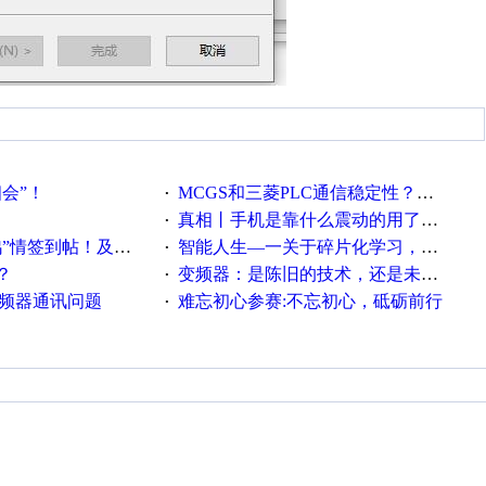
相会”！
MCGS和三菱PLC通信稳定性？？？
·
真相丨手机是靠什么震动的用了这么多年才知道！
·
帖！及时更新在线研讨会预告
智能人生—一关于碎片化学习，看这一篇就够了！
·
？
变频器：是陈旧的技术，还是未来的幕后英雄？
·
变频器通讯问题
难忘初心参赛:不忘初心，砥砺前行
·