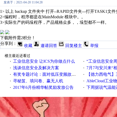
发表于：2021-04-20 11:04:28
1> 以上 backup 文件夹中 打开--RAPID文件夹---打开TASK1
2>编程时，程序都是在MainModule 模块中。。
3>实际生产的码垛程序，产品规格众多，，垛型都不一样。
下载附件需2积分！
分享到：
收藏
邀请回答
回复楼主
举报
楼主最近还看过
工业信息安全 让ICS为你做点什么
“工业信息安全周之我见”
·
·
浅谈信息安全及解决方案
7月7与安川来“
·
·
有奖专题讨论：面对低压变频故障，老手是这样解决的！
【德力西电气】三
·
·
寻秘笈、填问卷、赢无人机
AbleCloud工业物
·
·
2017年6月份精华帖奖励发放公告
下周据说气温能
·
·