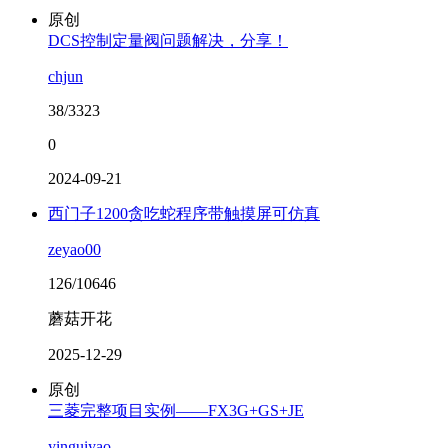
原创
DCS控制定量阀问题解决，分享！
chjun
38/3323
0
2024-09-21
西门子1200贪吃蛇程序带触摸屏可仿真
zeyao00
126/10646
蘑菇开花
2025-12-29
原创
三菱完整项目实例——FX3G+GS+JE
yinguiyao