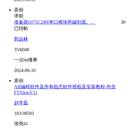
原创
求助
准备跟Qj71C24N串口模块死磕到底。。
30
已结帖
郭远林
35/6040
一点bu懂事
2024-06-10
原创
AB编程软件及所有组态软件授权及安装教程-包含
FTViewV11
赵学磊
103/38593
张尧41