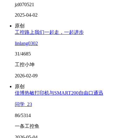
jzl070521
2025-04-02
原创
工控路上我们一起走，一起进步
linlang0302
31/4685
工控小坤
2026-02-09
原创
佳博热敏打印机与SMART200自由口通迅
问学_23
86/5314
一条工控鱼
2026-05-04