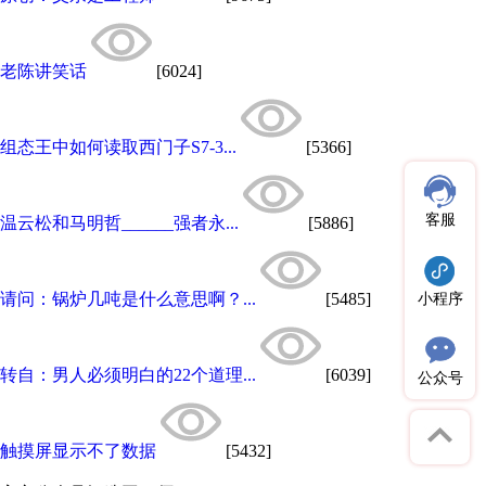
老陈讲笑话
[6024]
组态王中如何读取西门子S7-3...
[5366]
客服
温云松和马明哲______强者永...
[5886]
请问：锅炉几吨是什么意思啊？...
[5485]
小程序
转自：男人必须明白的22个道理...
[6039]
公众号
触摸屏显示不了数据
[5432]