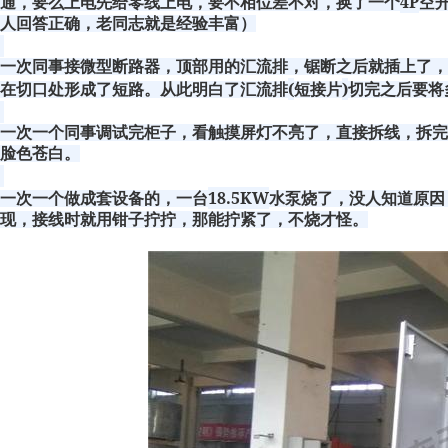
4P
通，要么上电先给零线上电，要不相位差不对，换了一个
空
人回答正确，老同志就是经验丰富）
一次同事接微型断路器，顶部用的汇流排，锯断之后就插上了
(
)
在切口处形成了短路。从此明白了汇流排
短接片
切完之后要将
一次一个同事调试完柜子，看触摸屏灯不亮了，直接拆线，拆
脸色苍白。
18.5KW
一次一个做成套设备的，一台
水泵烧了，没人知道原因
现，接线时就用钳子拧拧，那能拧紧了，不烧才怪。