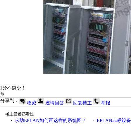
1分不嫌少！
赏
分享到：
收藏
邀请回答
回复楼主
举报
楼主最近还看过
求助EPLAN如何画这样的系统图？
EPLAN非标设
·
·