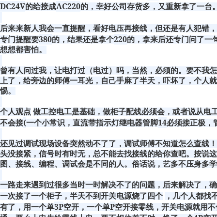
DC24V
AC220
的给接成
的，幸好公司存货多，又重新拿了一台
后来来新人我会一直提醒，看好电压再接线，但还是有人犯错，
380
220
专门提醒要
的，结果还是拿个
的，拿来后还专门问了一
想想都害怕。
曾有人问过我，让电打过（电过）吗，当然，必须的。要不我
上了，给旁边的师傅一耳光，自己手麻了半天，吓坏了，个人就
惕。
个人观点
做工控电工是基础，做柜子配线必须会，或者说从电
(
14
不会接
一个小常识，直流带指示灯继电器管脚
必须接正极，
还见过调试现场设备突然动不了了，调试师傅不知道怎么查线
头没接紧，信号时有时无，总不能去找接线的给你查吧。按说
图、接线、编程、调试会是不同的人。俗话说，艺多不压身多学
一路走来遇到过很多当时一时解决不了的问题，后来解决了，确
一次接了一个柜子，半天不到开关电源烧了四个
，几个人都找
3P
P
有了，用一个单
空开，一个单
空开接零线，开关电源就用不