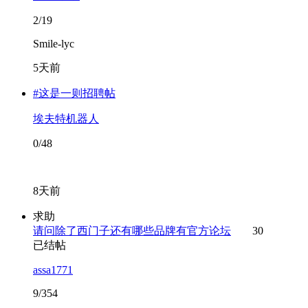
2/19
Smile-lyc
5天前
#这是一则招聘帖
埃夫特机器人
0/48
8天前
求助
请问除了西门子还有哪些品牌有官方论坛
30
已结帖
assa1771
9/354