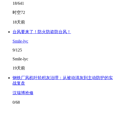
18/641
时空72
18天前
台风要来了！防火防盗防台风！
Smile-lyc
9/125
Smile-lyc
19天前
钢铁厂风机叶轮积灰治理：从被动清灰到主动防护的实
战复盘
汉瑞博抢修
0/68