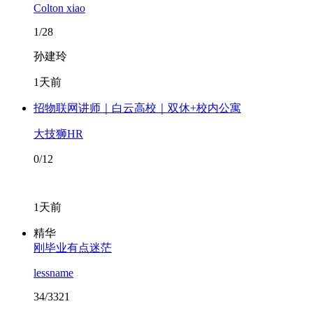
Colton xiao
1/28
孙建玲
1天前
招物联网讲师｜白云高校｜双休+校内公寓
大技狮HR
0/12
1天前
精华
刚毕业有点迷茫
lessname
34/3321