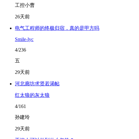
工控小曹
26天前
电气工程师的终极归宿，真的是甲方吗
Smile-lyc
4/236
五
29天前
河北廊坊求贤若渴帖
红太狼的灰太狼
4/161
孙建玲
29天前