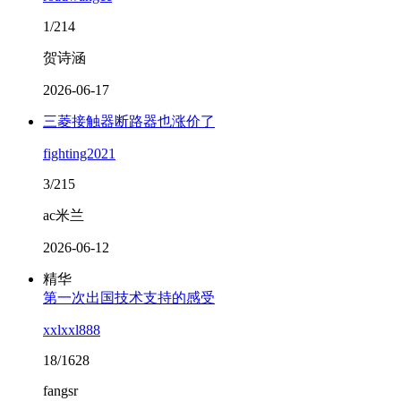
1/214
贺诗涵
2026-06-17
三菱接触器断路器也涨价了
fighting2021
3/215
ac米兰
2026-06-12
精华
第一次出国技术支持的感受
xxlxxl888
18/1628
fangsr