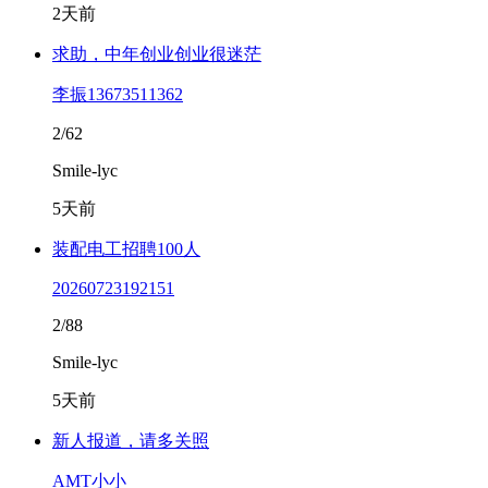
2天前
求助，中年创业创业很迷茫
李振13673511362
2/62
Smile-lyc
5天前
装配电工招聘100人
20260723192151
2/88
Smile-lyc
5天前
新人报道，请多关照
AMT小小