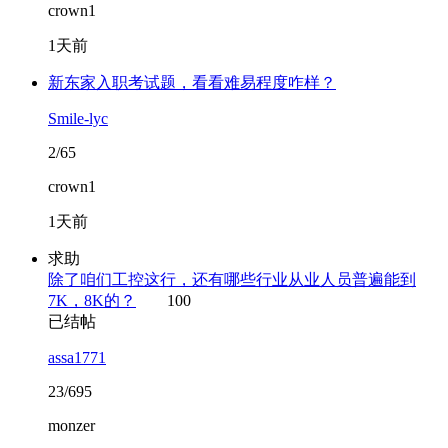
crown1
1天前
新东家入职考试题，看看难易程度咋样？
Smile-lyc
2/65
crown1
1天前
求助
除了咱们工控这行，还有哪些行业从业人员普遍能到
7K，8K的？
100
已结帖
assa1771
23/695
monzer