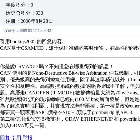
年度积分：0
历史总积分：933
注册：2006年8月28日
发表于：2009-03-17 10:56:42
引用bookujs2005 的回复内容:
CAN基于CSAM/CD，难于保证准确的实时传输， 在高性能的
你是說CSMA/CD 嗎？不知道您在哪里得到的訊息！
CAN 使用的是None-Destructive Bit-wise Arbitra
別，優先級高的先得到總線使用權。除了其速率稍低以外（1m b
安全性和及時性。高端數控系統的數據傳輸指標我不了解，但如
題。高層走CANOPEN (IP MODE),數據傳輸量大約為70byte /ms
雖然歐洲和北美的現場總線已經向(100 M bps)層面發展，
為了解決實時性問題，其實現方法無非兩種，第一種是改變ethernet底層硬
都要買一顆專用ASIC,價格在$10 + .類似于profibus dp 的SPC3.
第二種使用現代交換機技術，ODAV ETHERNET/IP 和 po
加入ODVA可見一斑。
回复
引用
举报