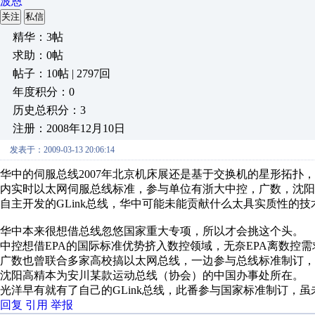
波恩
关注
私信
精华：3帖
求助：0帖
帖子：10帖 | 2797回
年度积分：0
历史总积分：3
注册：2008年12月10日
发表于：2009-03-13 20:06:14
华中的伺服总线2007年北京机床展还是基于交换机的星形拓扑，2
内实时以太网伺服总线标准，参与单位有浙大中控，广数，沈
自主开发的GLink总线，华中可能未能贡献什么太具实质性的技
华中本来很想借总线忽悠国家重大专项，所以才会挑这个头。
中控想借EPA的国际标准优势挤入数控领域，无奈EPA离数控
广数也曾联合多家高校搞以太网总线，一边参与总线标准制订，一边自
沈阳高精本为安川某款运动总线（协会）的中国办事处所在。
光洋早有就有了自己的GLink总线，此番参与国家标准制订，
回复
引用
举报