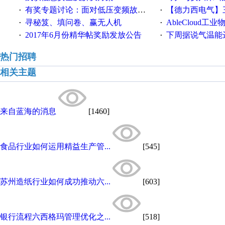
有奖专题讨论：面对低压变频故障，老手是这样解决的！
【德力西电气】三
·
·
寻秘笈、填问卷、赢无人机
AbleCloud工业物
·
·
2017年6月份精华帖奖励发放公告
下周据说气温能
·
·
热门招聘
相关主题
来自蓝海的消息
[1460]
食品行业如何运用精益生产管...
[545]
苏州造纸行业如何成功推动六...
[603]
银行流程六西格玛管理优化之...
[518]