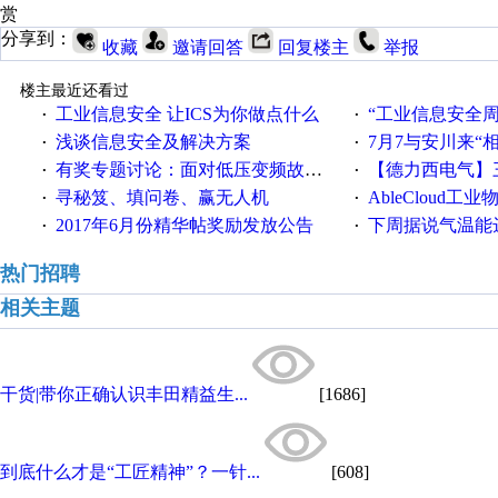
赏
分享到：
收藏
邀请回答
回复楼主
举报
楼主最近还看过
工业信息安全 让ICS为你做点什么
“工业信息安全周之我见”
·
·
浅谈信息安全及解决方案
7月7与安川来“
·
·
有奖专题讨论：面对低压变频故障，老手是这样解决的！
【德力西电气】三
·
·
寻秘笈、填问卷、赢无人机
AbleCloud工业物
·
·
2017年6月份精华帖奖励发放公告
下周据说气温能
·
·
热门招聘
相关主题
干货|带你正确认识丰田精益生...
[1686]
到底什么才是“工匠精神”？一针...
[608]