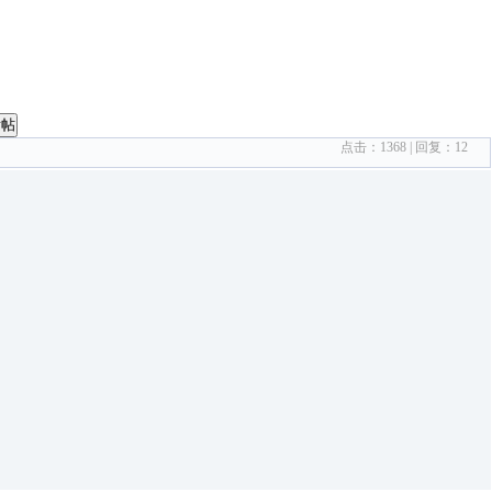
发帖
点击：
1368
| 回复：
12