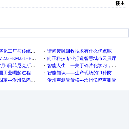
楼主
统工厂的差别体现在哪里？
请问废碱回收技术有什么优点呢
·
35+EM232+EM232怎么用以太网通讯？
向正科技专业打造智慧城市云展厅
·
菲尼克斯在线研讨会即得
智能人生—一关于碎片化学习，看这一篇就够了！
·
程中不得不提的10个关键词
智能知识——生产现场的11种防错！(1)
·
---沧州亿鸿声测管
沧州声测管价格---沧州亿鸿声测管​
·